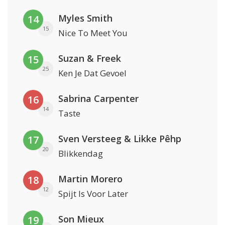
Myles Smith
14
15
Nice To Meet You
Suzan & Freek
15
25
Ken Je Dat Gevoel
Sabrina Carpenter
16
14
Taste
Sven Versteeg & Likke Pêhp
17
20
Blikkendag
Martin Morero
18
12
Spijt Is Voor Later
Son Mieux
19