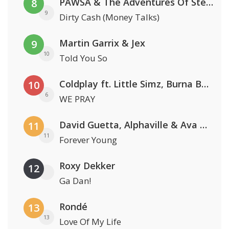
PAWSA & The Adventures Of Stevie V
8
9
Dirty Cash (Money Talks)
Martin Garrix & Jex
9
10
Told You So
Coldplay ft. Little Simz, Burna Boy, Elyanna & Tini
10
6
WE PRAY
David Guetta, Alphaville & Ava Max
11
11
Forever Young
Roxy Dekker
12
Ga Dan!
Rondé
13
13
Love Of My Life