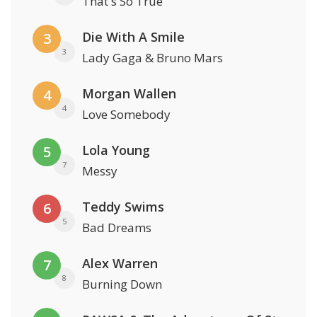
That's So True
Die With A Smile
3
3
Lady Gaga & Bruno Mars
Morgan Wallen
4
4
Love Somebody
Lola Young
5
7
Messy
Teddy Swims
6
5
Bad Dreams
Alex Warren
7
8
Burning Down