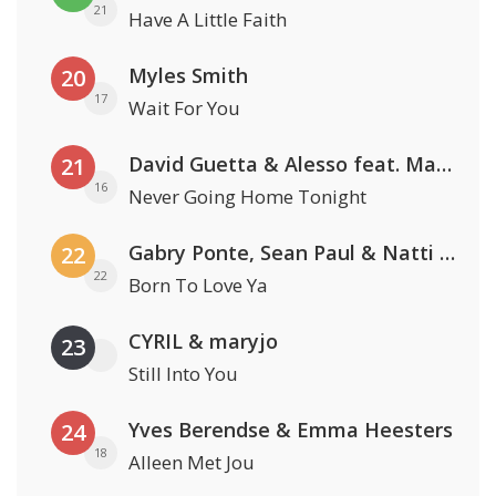
21
Have A Little Faith
Myles Smith
20
17
Wait For You
David Guetta & Alesso feat. Madison Love
21
16
Never Going Home Tonight
Gabry Ponte, Sean Paul & Natti Natasha
22
22
Born To Love Ya
CYRIL & maryjo
23
Still Into You
Yves Berendse & Emma Heesters
24
18
Alleen Met Jou