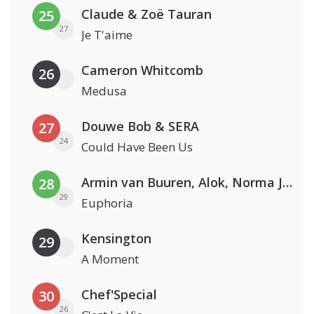
Claude & Zoë Tauran
25
27
Je T'aime
Cameron Whitcomb
26
Medusa
Douwe Bob & SERA
27
24
Could Have Been Us
Armin van Buuren, Alok, Norma Jean Martine & LAWRENT
28
29
Euphoria
Kensington
29
A Moment
Chef'Special
30
26