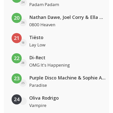
24
Padam Padam
Nathan Dawe, Joel Corry & Ella Henderson
20
26
0800 Heaven
Tiësto
21
18
Lay Low
Di-Rect
22
28
OMG It's Happening
Purple Disco Machine & Sophie And The Giants
23
25
Paradise
Oliva Rodrigo
24
Vampire