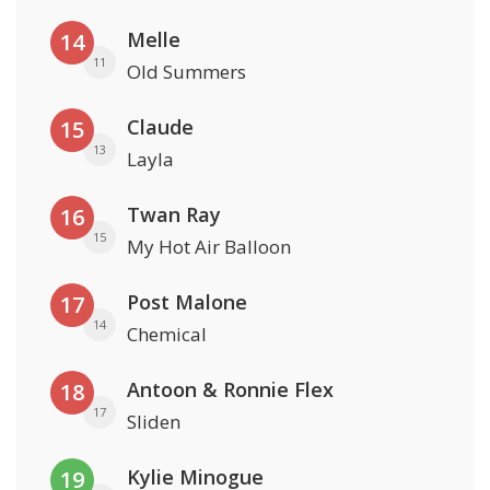
Melle
14
11
Old Summers
Claude
15
13
Layla
Twan Ray
16
15
My Hot Air Balloon
Post Malone
17
14
Chemical
Antoon & Ronnie Flex
18
17
Sliden
Kylie Minogue
19