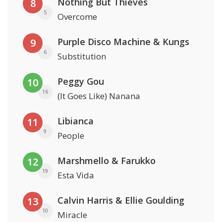
Nothing But Thieves
8
5
Overcome
Purple Disco Machine & Kungs
9
6
Substitution
Peggy Gou
10
16
(It Goes Like) Nanana
Libianca
11
9
People
Marshmello & Farukko
12
19
Esta Vida
Calvin Harris & Ellie Goulding
13
10
Miracle