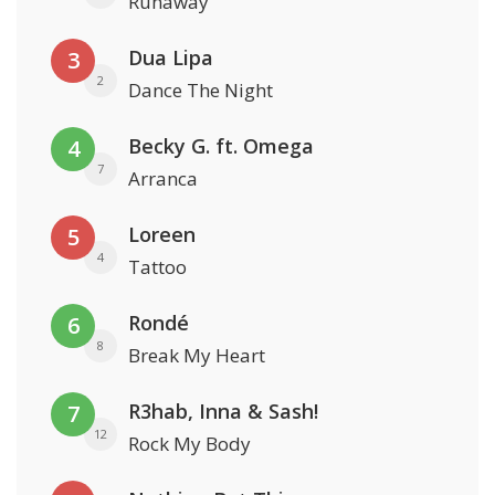
Runaway
Dua Lipa
3
2
Dance The Night
Becky G. ft. Omega
4
7
Arranca
Loreen
5
4
Tattoo
Rondé
6
8
Break My Heart
R3hab, Inna & Sash!
7
12
Rock My Body