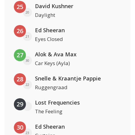
David Kushner
25
20
Daylight
Ed Sheeran
26
21
Eyes Closed
Alok & Ava Max
27
30
Car Keys (Ayla)
Snelle & Kraantje Pappie
28
22
Ruggengraad
Lost Frequencies
29
The Feeling
Ed Sheeran
30
23