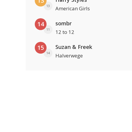
13
13
American Girls
sombr
14
11
12 to 12
Suzan & Freek
15
14
Halverwege