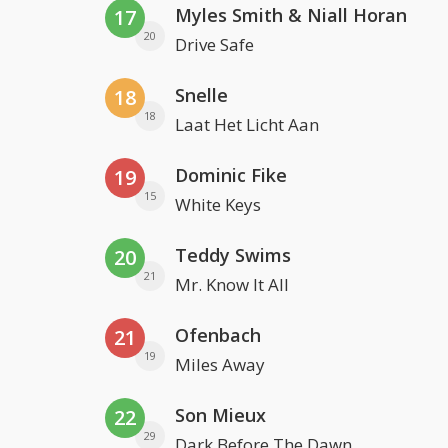
Myles Smith & Niall Horan
17
20
Drive Safe
Snelle
18
18
Laat Het Licht Aan
Dominic Fike
19
15
White Keys
Teddy Swims
20
21
Mr. Know It All
Ofenbach
21
19
Miles Away
Son Mieux
22
29
Dark Before The Dawn