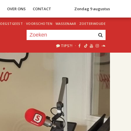
S
OVER ONS
CONTACT
Zondag 9 augustus
OEGSTGEEST
·
VOORSCHOTEN
·
WASSENAAR
·
ZOETERWOUDE
TIPS?!
·
Je luistert nu naar
uur 1 van 2
«
Vorig uur
Volgend uur
»
18.00