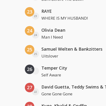
RAYE
23
23
WHERE IS MY HUSBAND!
Olivia Dean
24
24
Man I Need
Samuel Welten & Bankzitters
25
25
Uitslover
Temper City
26
Self Aware
27
22
Gone Gone Gone
Kygo, Khalid & Gryffin