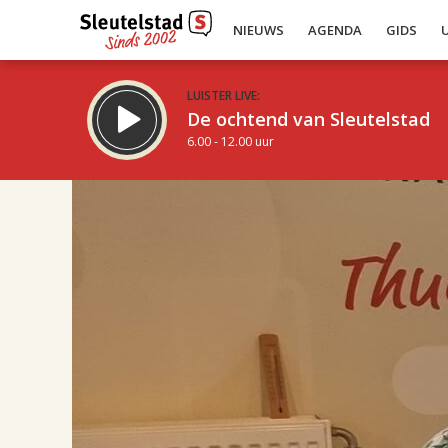
NIEUWS
AGENDA
GIDS
LUISTER LIVE:
De ochtend van Sleutelstad
6.00 - 12.00 uur
17.00
Inklappen