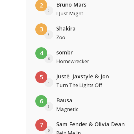
Bruno Mars
2
2
I Just Might
Shakira
3
3
Zoo
sombr
4
6
Homewrecker
Justė, Jaxstyle & Jon
5
4
Turn The Lights Off
Bausa
6
9
Magnetic
Sam Fender & Olivia Dean
7
5
Rein Me In