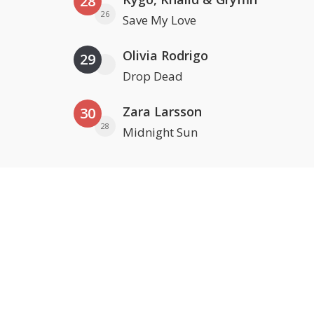
28
26
Save My Love
Olivia Rodrigo
29
Drop Dead
Zara Larsson
30
28
Midnight Sun