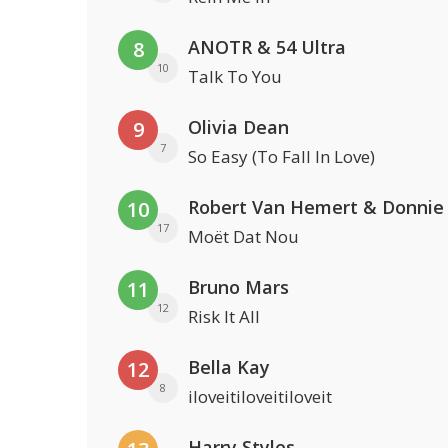
ANOTR & 54 Ultra
8
10
Talk To You
Olivia Dean
9
7
So Easy (To Fall In Love)
Robert Van Hemert & Donnie
10
17
Moët Dat Nou
Bruno Mars
11
12
Risk It All
Bella Kay
12
8
iloveitiloveitiloveit
Harry Styles