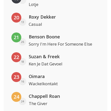
Lotje
Roxy Dekker
20
13
Casual
Benson Boone
21
26
Sorry I'm Here For Someone Else
Suzan & Freek
22
18
Ken Je Dat Gevoel
Oimara
23
16
Wackelkontakt
Chappell Roan
24
24
The Giver