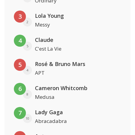
Ordinary
Lola Young
3
2
Messy
Claude
4
5
C'est La Vie
Rosé & Bruno Mars
5
4
APT
Cameron Whitcomb
6
8
Medusa
Lady Gaga
7
10
Abracadabra