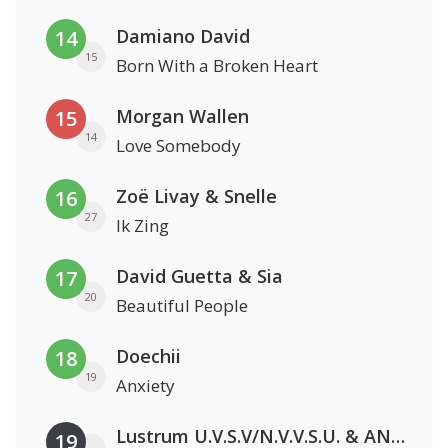
Damiano David
14
15
Born With a Broken Heart
Morgan Wallen
15
14
Love Somebody
Zoë Livay & Snelle
16
27
Ik Zing
David Guetta & Sia
17
20
Beautiful People
Doechii
18
19
Anxiety
Lustrum U.V.S.V/N.V.V.S.U. & ANNO ONS & Jopke van Dobbenburgh & Roeland Beelen
19