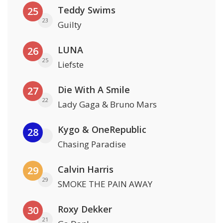
Teddy Swims
25
23
Guilty
LUNA
26
25
Liefste
Die With A Smile
27
22
Lady Gaga & Bruno Mars
Kygo & OneRepublic
28
Chasing Paradise
Calvin Harris
29
29
SMOKE THE PAIN AWAY
Roxy Dekker
30
21