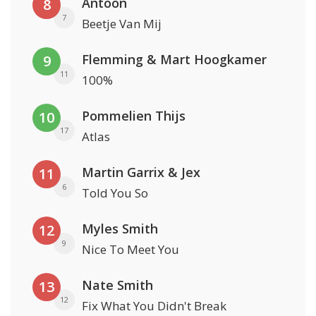
Antoon
8
7
Beetje Van Mij
Flemming & Mart Hoogkamer
9
11
100%
Pommelien Thijs
10
17
Atlas
Martin Garrix & Jex
11
6
Told You So
Myles Smith
12
9
Nice To Meet You
Nate Smith
13
12
Fix What You Didn't Break