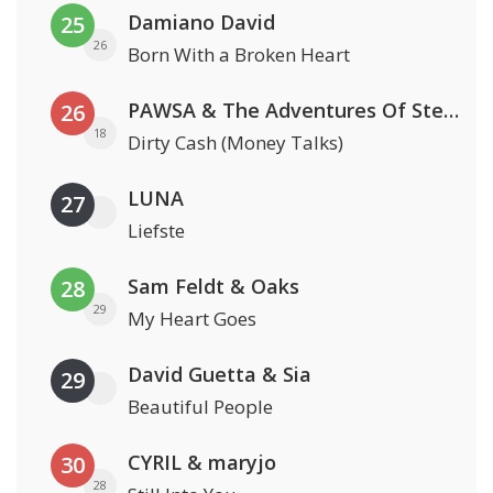
Damiano David
25
26
Born With a Broken Heart
PAWSA & The Adventures Of Stevie V
26
18
Dirty Cash (Money Talks)
LUNA
27
Liefste
Sam Feldt & Oaks
28
29
My Heart Goes
David Guetta & Sia
29
Beautiful People
CYRIL & maryjo
30
28