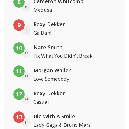
Cameron Whitcomb
8
15
Medusa
Roxy Dekker
9
6
Ga Dan!
Nate Smith
10
12
Fix What You Didn't Break
Morgan Wallen
11
13
Love Somebody
Roxy Dekker
12
24
Casual
Die With A Smile
13
11
Lady Gaga & Bruno Mars