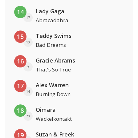
Lady Gaga
14
17
Abracadabra
Teddy Swims
15
10
Bad Dreams
Gracie Abrams
16
9
That's So True
Alex Warren
17
14
Burning Down
Oimara
18
20
Wackelkontakt
Suzan & Freek
19