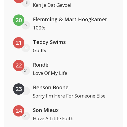
16
Ken Je Dat Gevoel
Flemming & Mart Hoogkamer
20
22
100%
Teddy Swims
21
19
Guilty
Rondé
22
21
Love Of My Life
Benson Boone
23
Sorry I'm Here For Someone Else
Son Mieux
24
23
Have A Little Faith