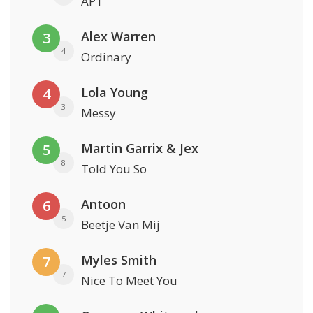
APT
Alex Warren
3
4
Ordinary
Lola Young
4
3
Messy
Martin Garrix & Jex
5
8
Told You So
Antoon
6
5
Beetje Van Mij
Myles Smith
7
7
Nice To Meet You