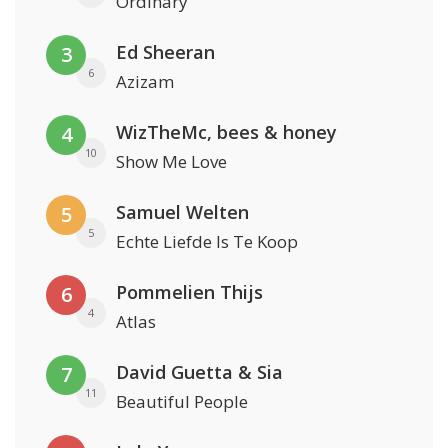
Ordinary
Ed Sheeran
3
6
Azizam
WizTheMc, bees & honey
4
10
Show Me Love
Samuel Welten
5
5
Echte Liefde Is Te Koop
Pommelien Thijs
6
4
Atlas
David Guetta & Sia
7
11
Beautiful People