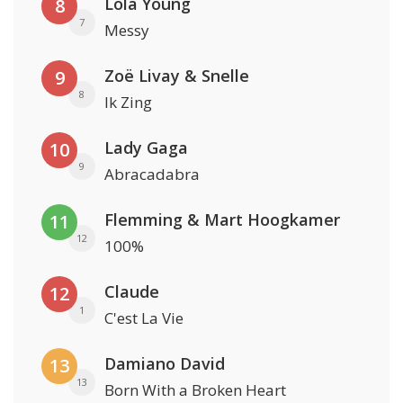
Lola Young
8
7
Messy
Zoë Livay & Snelle
9
8
Ik Zing
Lady Gaga
10
9
Abracadabra
Flemming & Mart Hoogkamer
11
12
100%
Claude
12
1
C'est La Vie
Damiano David
13
13
Born With a Broken Heart