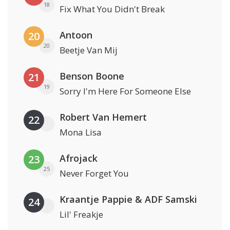
18
Fix What You Didn't Break
Antoon
20
20
Beetje Van Mij
Benson Boone
21
19
Sorry I'm Here For Someone Else
Robert Van Hemert
22
Mona Lisa
Afrojack
23
25
Never Forget You
Kraantje Pappie & ADF Samski
24
Lil' Freakje