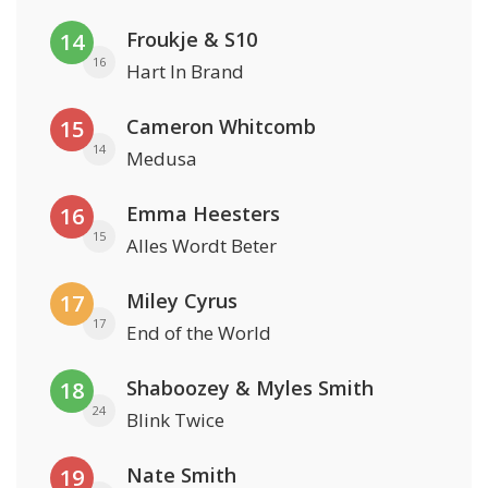
Froukje & S10
14
16
Hart In Brand
Cameron Whitcomb
15
14
Medusa
Emma Heesters
16
15
Alles Wordt Beter
Miley Cyrus
17
17
End of the World
Shaboozey & Myles Smith
18
24
Blink Twice
Nate Smith
19