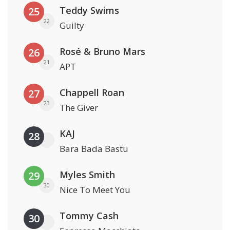
Teddy Swims
25
22
Guilty
Rosé & Bruno Mars
26
21
APT
Chappell Roan
27
23
The Giver
KAJ
28
Bara Bada Bastu
Myles Smith
29
30
Nice To Meet You
Tommy Cash
30