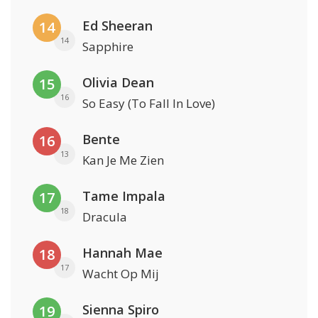
Ed Sheeran
14
14
Sapphire
Olivia Dean
15
16
So Easy (To Fall In Love)
Bente
16
13
Kan Je Me Zien
Tame Impala
17
18
Dracula
Hannah Mae
18
17
Wacht Op Mij
Sienna Spiro
19