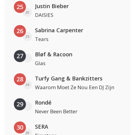
Justin Bieber
25
20
DAISIES
Sabrina Carpenter
26
25
Tears
Bløf & Racoon
27
Glas
Turfy Gang & Bankzitters
28
24
Waarom Moet Ze Nou Een DJ Zijn
Rondé
29
Never Been Better
SERA
30
29