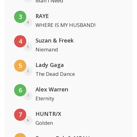
Man I Need
RAYE
3
4
WHERE IS MY HUSBAND!
Suzan & Freek
4
3
Niemand
Lady Gaga
5
5
The Dead Dance
Alex Warren
6
7
Eternity
HUNTR/X
7
6
Golden