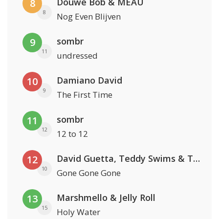
Douwe Bob & MEAU
8
8
Nog Even Blijven
sombr
9
11
undressed
Damiano David
10
9
The First Time
sombr
11
12
12 to 12
David Guetta, Teddy Swims & Tones And I
12
10
Gone Gone Gone
Marshmello & Jelly Roll
13
15
Holy Water