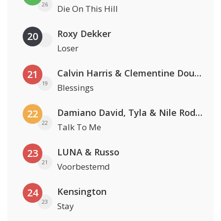
26
Die On This Hill
Roxy Dekker
20
Loser
Calvin Harris & Clementine Douglas
21
19
Blessings
Damiano David, Tyla & Nile Rodgers
22
22
Talk To Me
LUNA & Russo
23
21
Voorbestemd
Kensington
24
23
Stay