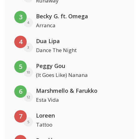
Runaway
Becky G. ft. Omega
3
4
Arranca
Dua Lipa
4
3
Dance The Night
Peggy Gou
5
10
(It Goes Like) Nanana
Marshmello & Farukko
6
12
Esta Vida
Loreen
7
5
Tattoo