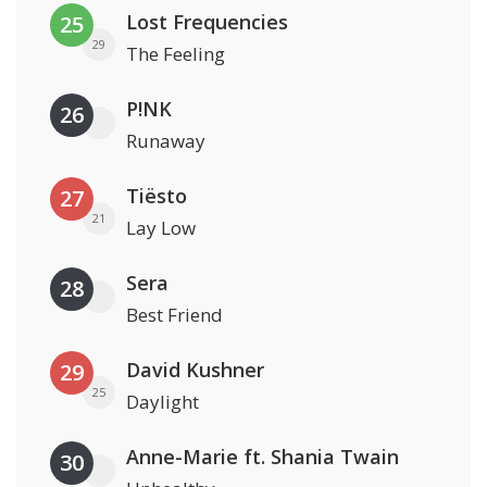
Lost Frequencies
25
29
The Feeling
P!NK
26
Runaway
Tiësto
27
21
Lay Low
Sera
28
Best Friend
David Kushner
29
25
Daylight
Anne-Marie ft. Shania Twain
30