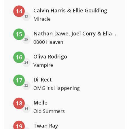
Calvin Harris & Ellie Goulding
14
13
Miracle
Nathan Dawe, Joel Corry & Ella Henderson
15
20
0800 Heaven
Oliva Rodrigo
16
24
Vampire
Di-Rect
17
22
OMG It's Happening
Melle
18
14
Old Summers
Twan Ray
19