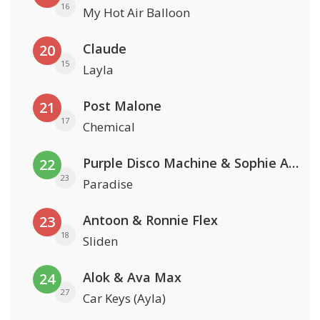
16
My Hot Air Balloon
Claude
20
15
Layla
Post Malone
21
17
Chemical
Purple Disco Machine & Sophie And The Giants
22
23
Paradise
Antoon & Ronnie Flex
23
18
Sliden
Alok & Ava Max
24
27
Car Keys (Ayla)