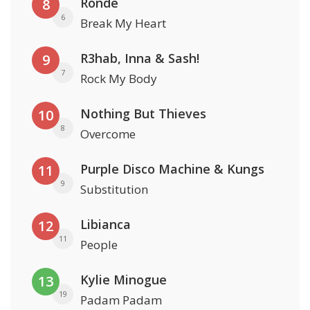
Rondé
8
6
Break My Heart
R3hab, Inna & Sash!
9
7
Rock My Body
Nothing But Thieves
10
8
Overcome
Purple Disco Machine & Kungs
11
9
Substitution
Libianca
12
11
People
Kylie Minogue
13
19
Padam Padam