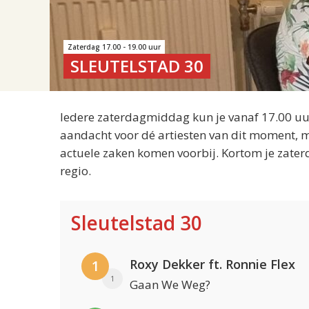
Zaterdag 17.00 - 19.00 uur
SLEUTELSTAD 30
Iedere zaterdagmiddag kun je vanaf 17.00 uur
aandacht voor dé artiesten van dit moment, m
actuele zaken komen voorbij. Kortom je zater
regio.
Sleutelstad 30
Roxy Dekker ft. Ronnie Flex
1
1
Gaan We Weg?