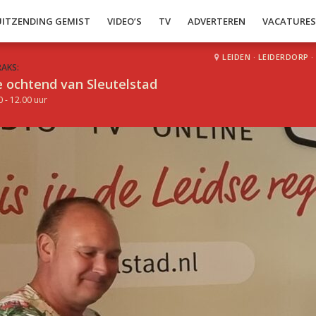
UITZENDING GEMIST
VIDEO’S
TV
ADVERTEREN
VACATURE
LEIDEN
·
LEIDERDORP
·
RAKS:
 ochtend van Sleutelstad
0 - 12.00 uur