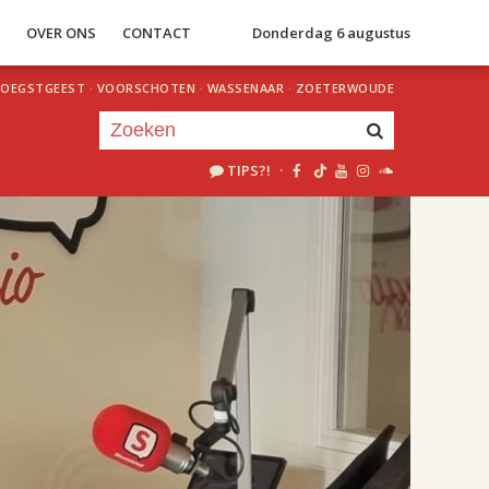
S
OVER ONS
CONTACT
Donderdag 6 augustus
OEGSTGEEST
·
VOORSCHOTEN
·
WASSENAAR
·
ZOETERWOUDE
TIPS?!
·
Je luistert nu naar
uur 1 van 2
«
Vorig uur
Volgend uur
»
18.00