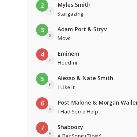
Myles Smith
2
3
Stargazing
Adam Port & Stryv
3
5
Move
Eminem
4
2
Houdini
Alesso & Nate Smith
5
9
i Like It
Post Malone & Morgan Walle
6
4
I Had Some Help
Shaboozy
7
6
A Bar Song (Tipsy)