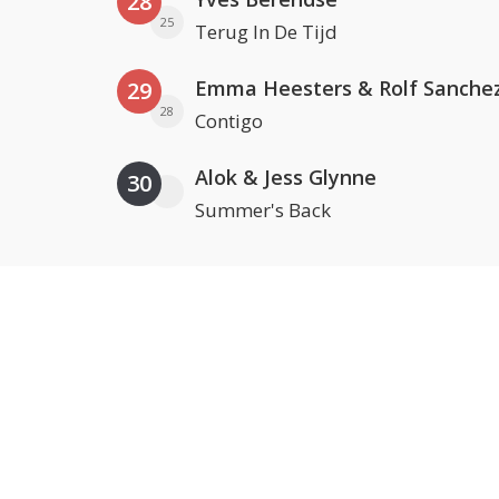
28
25
Terug In De Tijd
Emma Heesters & Rolf Sanche
29
28
Contigo
Alok & Jess Glynne
30
Summer's Back