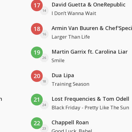
David Guetta & OneRepublic
17
14
I Don’t Wanna Wait
Armin Van Buuren & Chef'Speci
18
16
Larger Than Life
Martin Garrix ft. Carolina Liar
19
26
Smile
Dua Lipa
20
18
Training Season
n
Lost Frequencies & Tom Odell
21
24
Black Friday - Pretty Like The Sun
Chappell Roan
22
23
Good Luck, Babe!