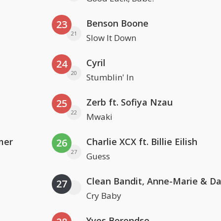
Benson Boone
23
21
Slow It Down
Cyril
24
20
Stumblin' In
Zerb ft. Sofiya Nzau
25
22
Mwaki
mer
Charlie XCX ft. Billie Eilish
26
27
Guess
27
Cry Baby
Yves Berendse