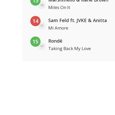
13
15
Miles On It
Sam Feld ft. JVKE & Anitta
14
11
Mi Amore
Rondé
15
17
Taking Back My Love