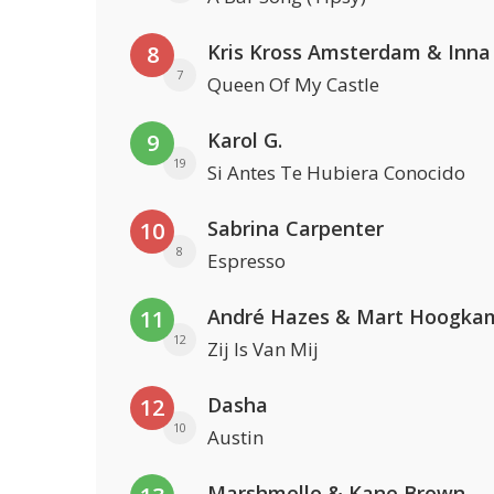
Kris Kross Amsterdam & Inna
8
7
Queen Of My Castle
Karol G.
9
19
Si Antes Te Hubiera Conocido
Sabrina Carpenter
10
8
Espresso
André Hazes & Mart Hoogka
11
12
Zij Is Van Mij
Dasha
12
10
Austin
Marshmello & Kane Brown