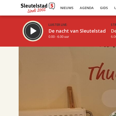
NIEUWS
AGENDA
GIDS
LUISTER LIVE:
ST
De nacht van Sleutelstad
De
0.00 - 6.00 uur
6.0
17.00
Inklappen