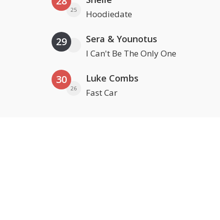
28
25
Hoodiedate
Sera & Younotus
29
I Can't Be The Only One
Luke Combs
30
26
Fast Car