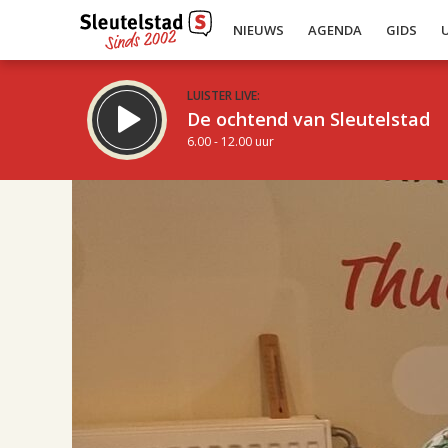
NIEUWS
AGENDA
GIDS
LUISTER LIVE:
De ochtend van Sleutelstad
6.00 - 12.00 uur
17.00
Inklappen