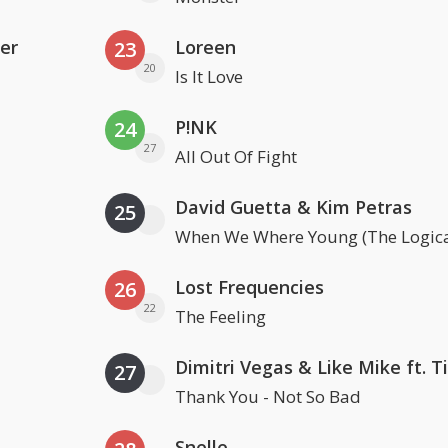
er
Loreen
23
20
Is It Love
P!NK
24
27
All Out Of Fight
David Guetta & Kim Petras
25
When We Where Young (The Logica
Lost Frequencies
26
22
The Feeling
27
Thank You - Not So Bad
Snelle