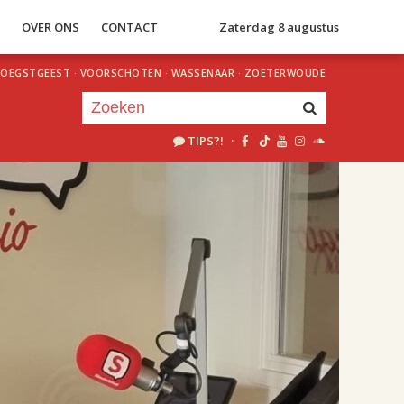
S
OVER ONS
CONTACT
Zaterdag 8 augustus
OEGSTGEEST
·
VOORSCHOTEN
·
WASSENAAR
·
ZOETERWOUDE
TIPS?!
·
Je luistert nu naar
uur 1 van 2
«
Vorig uur
Volgend uur
»
18.00