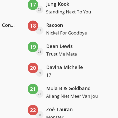
Jung Kook
17
23
Standing Next To You
Kris Kross Amsterdam, Sera & Conor Maynard
Racoon
18
17
Nickel For Goodbye
Dean Lewis
19
21
Trust Me Mate
Davina Michelle
20
19
17
Mula B & Goldband
21
24
Allang Niet Meer Van Jou
Zoë Tauran
22
18
Monster