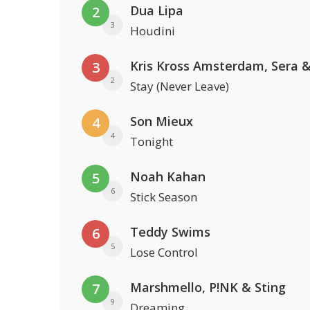
Dua Lipa
2
3
Houdini
3
2
Stay (Never Leave)
Son Mieux
4
4
Tonight
Noah Kahan
5
6
Stick Season
Teddy Swims
6
5
Lose Control
Marshmello, P!NK & Sting
7
9
Dreaming