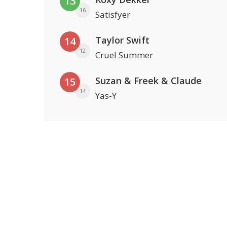
13
16
Satisfyer
Taylor Swift
14
12
Cruel Summer
Suzan & Freek & Claude
15
14
Yas-Y