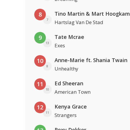
Tino Martin & Mart Hoogkam
8
7
Hartslag Van De Stad
Tate Mcrae
9
13
Exes
Anne-Marie ft. Shania Twain
10
8
Unhealthy
Ed Sheeran
11
10
American Town
Kenya Grace
12
11
Strangers
Roxy Dekker