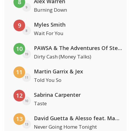
Alex Warren
8
9
Burning Down
Myles Smith
9
8
Wait For You
PAWSA & The Adventures Of Stevie V
10
19
Dirty Cash (Money Talks)
Martin Garrix & Jex
11
11
Told You So
Sabrina Carpenter
12
10
Taste
David Guetta & Alesso feat. Madison Love
13
13
Never Going Home Tonight