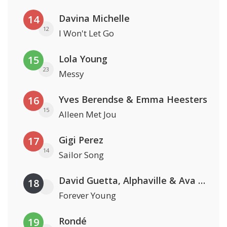
Davina Michelle
14
12
I Won't Let Go
Lola Young
15
23
Messy
Yves Berendse & Emma Heesters
16
15
Alleen Met Jou
Gigi Perez
17
14
Sailor Song
David Guetta, Alphaville & Ava Max
18
Forever Young
Rondé
19