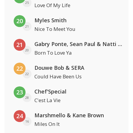
25
Love Of My Life
Myles Smith
20
21
Nice To Meet You
Gabry Ponte, Sean Paul & Natti Natasha
21
20
Born To Love Ya
Douwe Bob & SERA
22
22
Could Have Been Us
Chef'Special
23
28
C'est La Vie
Marshmello & Kane Brown
24
16
Miles On It