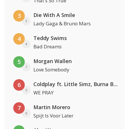
That's So True
Die With A Smile
3
3
Lady Gaga & Bruno Mars
Teddy Swims
4
4
Bad Dreams
Morgan Wallen
5
7
Love Somebody
Coldplay ft. Little Simz, Burna Boy, Elyanna & Tini
6
5
WE PRAY
Martin Morero
7
6
Spijt Is Voor Later