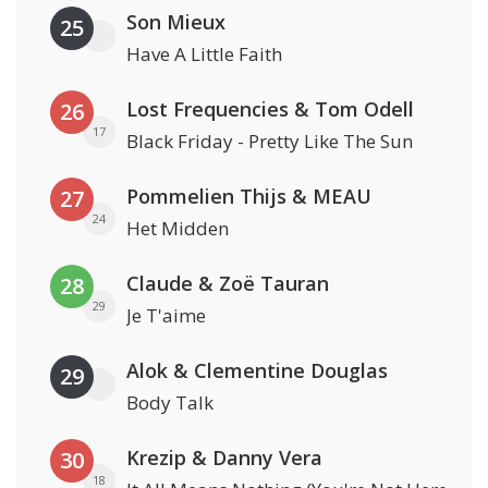
Son Mieux
25
Have A Little Faith
Lost Frequencies & Tom Odell
26
17
Black Friday - Pretty Like The Sun
Pommelien Thijs & MEAU
27
24
Het Midden
Claude & Zoë Tauran
28
29
Je T'aime
Alok & Clementine Douglas
29
Body Talk
Krezip & Danny Vera
30
18