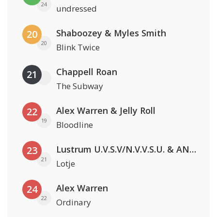
24
undressed
Shaboozey & Myles Smith
20
20
Blink Twice
Chappell Roan
21
The Subway
Alex Warren & Jelly Roll
22
19
Bloodline
Lustrum U.V.S.V/N.V.V.S.U. & ANNO ONS & Jopke van Dobbenburgh & Roeland Beelen
23
21
Lotje
Alex Warren
24
22
Ordinary