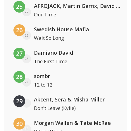
AFROJACK, Martin Garrix, David Guetta & Amél
25
27
Our Time
Swedish House Mafia
26
26
Wait So Long
Damiano David
27
28
The First Time
sombr
28
29
12 to 12
Akcent, Sera & Misha Miller
29
Don't Leave (Kylie)
Morgan Wallen & Tate McRae
30
30