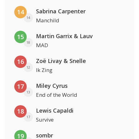
Sabrina Carpenter
14
14
Manchild
Martin Garrix & Lauv
15
18
MAD
Zoë Livay & Snelle
16
12
Ik Zing
Miley Cyrus
17
13
End of the World
Lewis Capaldi
18
17
Survive
sombr
19