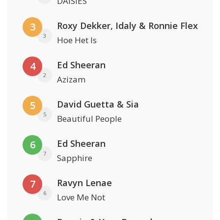
DAISIES
Roxy Dekker, Idaly & Ronnie Flex
3
3
Hoe Het Is
Ed Sheeran
4
2
Azizam
David Guetta & Sia
5
5
Beautiful People
Ed Sheeran
6
7
Sapphire
Ravyn Lenae
7
6
Love Me Not