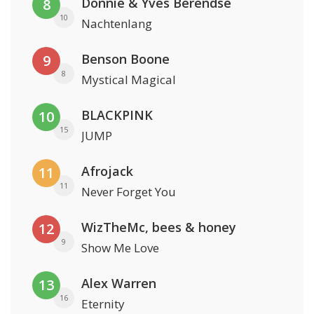
Donnie & Yves Berendse
8
10
Nachtenlang
Benson Boone
9
8
Mystical Magical
BLACKPINK
10
15
JUMP
Afrojack
11
11
Never Forget You
WizTheMc, bees & honey
12
9
Show Me Love
Alex Warren
13
16
Eternity