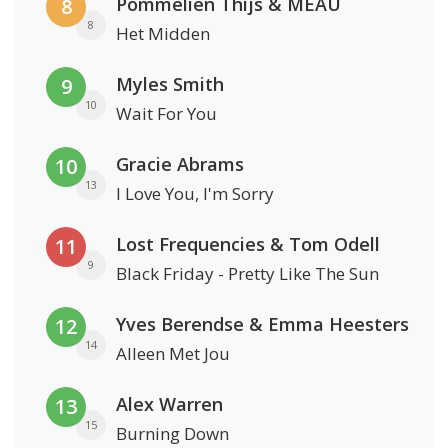
Pommelien Thijs & MEAU
8
8
Het Midden
Myles Smith
9
10
Wait For You
Gracie Abrams
10
13
I Love You, I'm Sorry
Lost Frequencies & Tom Odell
11
9
Black Friday - Pretty Like The Sun
Yves Berendse & Emma Heesters
12
14
Alleen Met Jou
Alex Warren
13
15
Burning Down