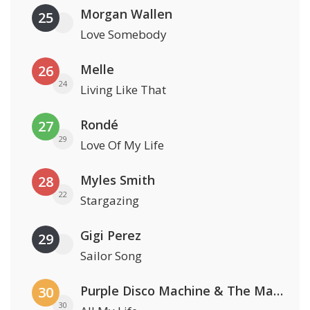
Morgan Wallen
25
Love Somebody
Melle
26
24
Living Like That
Rondé
27
29
Love Of My Life
Myles Smith
28
22
Stargazing
Gigi Perez
29
Sailor Song
Purple Disco Machine & The Magician
30
30