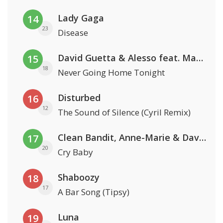
Lady Gaga
14
23
Disease
David Guetta & Alesso feat. Madison Love
15
18
Never Going Home Tonight
Disturbed
16
12
The Sound of Silence (Cyril Remix)
Clean Bandit, Anne-Marie & David Guetta
17
20
Cry Baby
Shaboozy
18
17
A Bar Song (Tipsy)
Luna
19