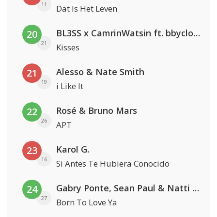
11
Dat Is Het Leven
BL3SS x CamrinWatsin ft. bbyclose
20
21
Kisses
Alesso & Nate Smith
21
19
i Like It
Rosé & Bruno Mars
22
26
APT
Karol G.
23
16
Si Antes Te Hubiera Conocido
Gabry Ponte, Sean Paul & Natti Natasha
24
27
Born To Love Ya