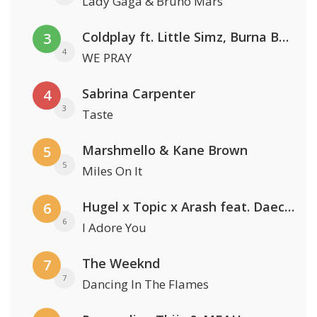
Lady Gaga & Bruno Mars
Coldplay ft. Little Simz, Burna Boy, Elyanna & Tini
3
4
WE PRAY
Sabrina Carpenter
4
3
Taste
Marshmello & Kane Brown
5
5
Miles On It
Hugel x Topic x Arash feat. Daecolm
6
6
I Adore You
The Weeknd
7
7
Dancing In The Flames