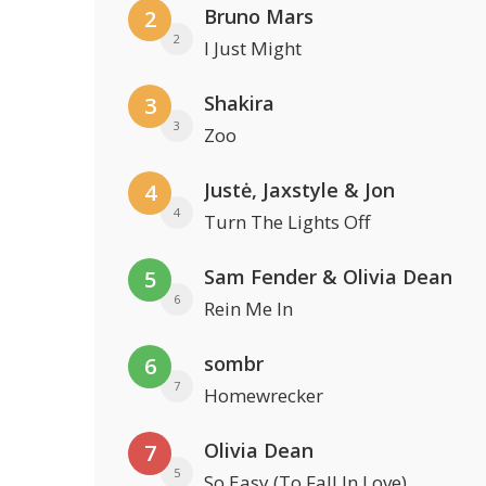
Bruno Mars
2
2
I Just Might
Shakira
3
3
Zoo
Justė, Jaxstyle & Jon
4
4
Turn The Lights Off
Sam Fender & Olivia Dean
5
6
Rein Me In
sombr
6
7
Homewrecker
Olivia Dean
7
5
So Easy (To Fall In Love)