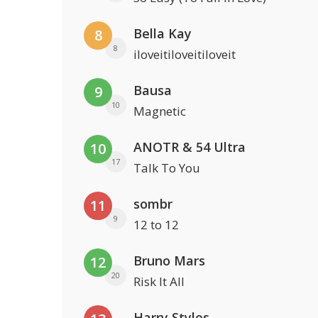
Bella Kay
8
8
iloveitiloveitiloveit
Bausa
9
10
Magnetic
ANOTR & 54 Ultra
10
17
Talk To You
sombr
11
9
12 to 12
Bruno Mars
12
20
Risk It All
Harry Styles