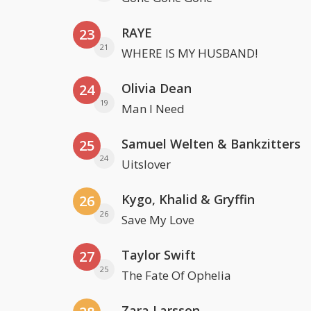
RAYE
23
21
WHERE IS MY HUSBAND!
Olivia Dean
24
19
Man I Need
Samuel Welten & Bankzitters
25
24
Uitslover
Kygo, Khalid & Gryffin
26
26
Save My Love
Taylor Swift
27
25
The Fate Of Ophelia
Zara Larsson