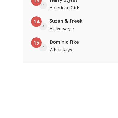
13
11
American Girls
Suzan & Freek
14
12
Halverwege
Dominic Fike
15
13
White Keys