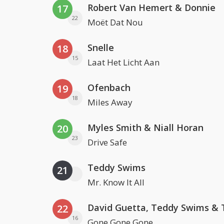
Robert Van Hemert & Donnie
17
22
Moët Dat Nou
Snelle
18
15
Laat Het Licht Aan
Ofenbach
19
18
Miles Away
Myles Smith & Niall Horan
20
23
Drive Safe
Teddy Swims
21
Mr. Know It All
22
16
Gone Gone Gone