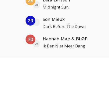
28
28
Midnight Sun
Son Mieux
29
Dark Before The Dawn
Hannah Mae & BLØF
30
29
Ik Ben Niet Meer Bang