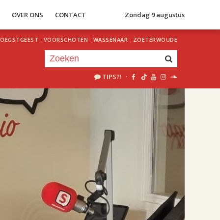
S
OVER ONS
CONTACT
Zondag 9 augustus
OEGSTGEEST
·
VOORSCHOTEN
·
WASSENAAR
·
ZOETERWOUDE
TIPS?!
·
Je luistert nu naar
uur 1 van 2
«
Vorig uur
Volgend uur
»
18.00