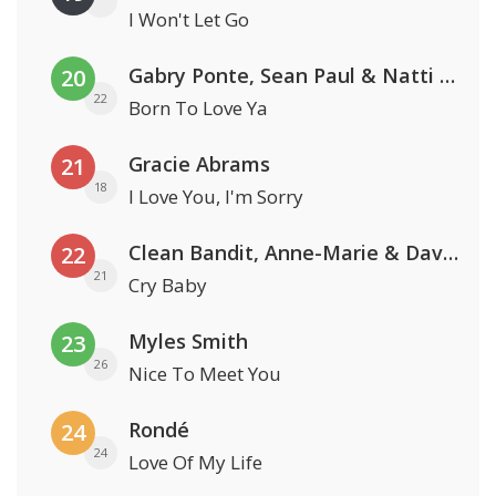
I Won't Let Go
Gabry Ponte, Sean Paul & Natti Natasha
20
22
Born To Love Ya
Gracie Abrams
21
18
I Love You, I'm Sorry
Clean Bandit, Anne-Marie & David Guetta
22
21
Cry Baby
Myles Smith
23
26
Nice To Meet You
Rondé
24
24
Love Of My Life