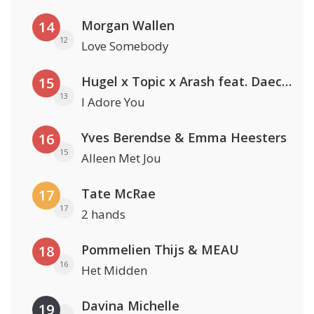
Morgan Wallen
14
12
Love Somebody
Hugel x Topic x Arash feat. Daecolm
15
13
I Adore You
Yves Berendse & Emma Heesters
16
15
Alleen Met Jou
Tate McRae
17
17
2 hands
Pommelien Thijs & MEAU
18
16
Het Midden
Davina Michelle
19