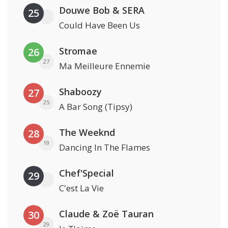
Douwe Bob & SERA
25
Could Have Been Us
Stromae
26
27
Ma Meilleure Ennemie
Shaboozy
27
25
A Bar Song (Tipsy)
The Weeknd
28
19
Dancing In The Flames
Chef'Special
29
C'est La Vie
Claude & Zoë Tauran
30
29