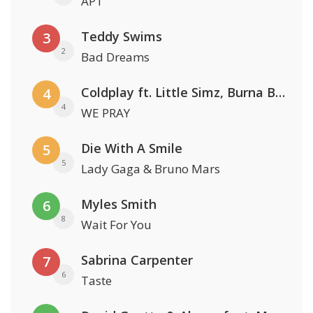
APT
Teddy Swims
3
2
Bad Dreams
Coldplay ft. Little Simz, Burna Boy, Elyanna & Tini
4
4
WE PRAY
Die With A Smile
5
5
Lady Gaga & Bruno Mars
Myles Smith
6
8
Wait For You
Sabrina Carpenter
7
6
Taste