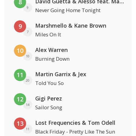
David Guetta & Alesso feat. Madison Love
8
9
Never Going Home Tonight
Marshmello & Kane Brown
9
7
Miles On It
Alex Warren
10
10
Burning Down
Martin Garrix & Jex
11
20
Told You So
Gigi Perez
12
14
Sailor Song
Lost Frequencies & Tom Odell
13
11
Black Friday - Pretty Like The Sun