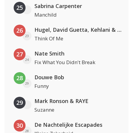
Sabrina Carpenter
25
Manchild
Hugel, David Guetta, Kehlani & Daecolm
26
23
Think Of Me
Nate Smith
27
24
Fix What You Didn't Break
Douwe Bob
28
29
Funny
Mark Ronson & RAYE
29
Suzanne
De Nachtelijke Escapades
30
28