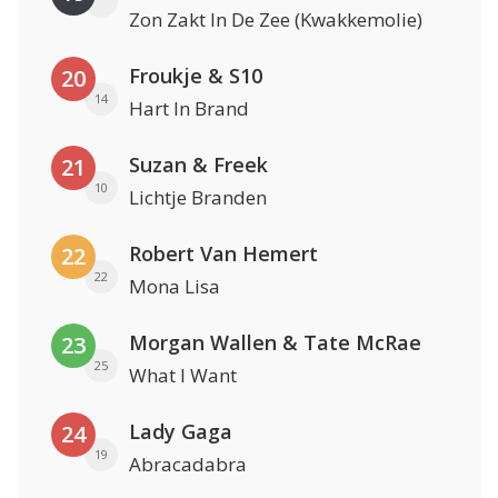
Zon Zakt In De Zee (Kwakkemolie)
Froukje & S10
20
14
Hart In Brand
Suzan & Freek
21
10
Lichtje Branden
Robert Van Hemert
22
22
Mona Lisa
Morgan Wallen & Tate McRae
23
25
What I Want
Lady Gaga
24
19
Abracadabra