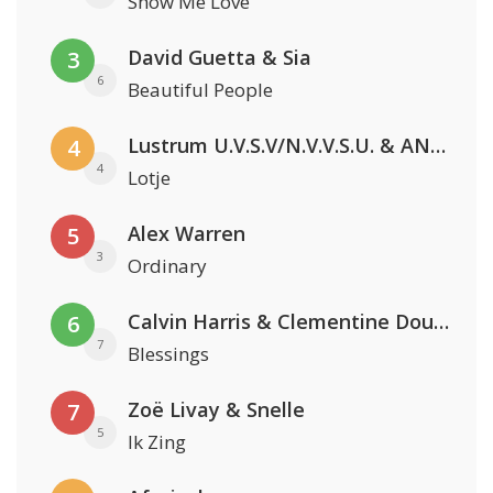
Show Me Love
David Guetta & Sia
3
6
Beautiful People
Lustrum U.V.S.V/N.V.V.S.U. & ANNO ONS & Jopke van Dobbenburgh & Roeland Beelen
4
4
Lotje
Alex Warren
5
3
Ordinary
Calvin Harris & Clementine Douglas
6
7
Blessings
Zoë Livay & Snelle
7
5
Ik Zing