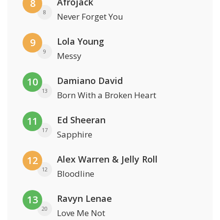
Afrojack
8
8
Never Forget You
Lola Young
9
9
Messy
Damiano David
10
13
Born With a Broken Heart
Ed Sheeran
11
17
Sapphire
Alex Warren & Jelly Roll
12
12
Bloodline
Ravyn Lenae
13
20
Love Me Not