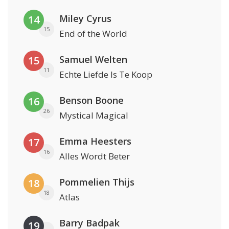
Miley Cyrus
14
15
End of the World
Samuel Welten
15
11
Echte Liefde Is Te Koop
Benson Boone
16
26
Mystical Magical
Emma Heesters
17
16
Alles Wordt Beter
Pommelien Thijs
18
18
Atlas
Barry Badpak
19