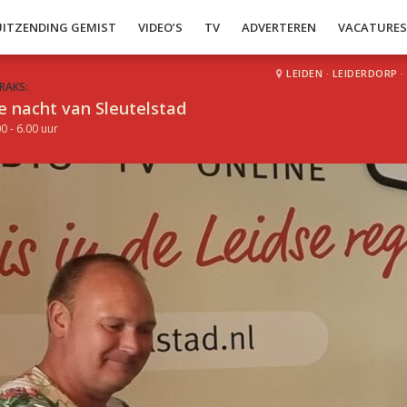
UITZENDING GEMIST
VIDEO’S
TV
ADVERTEREN
VACATURE
LEIDEN
·
LEIDERDORP
·
RAKS:
e nacht van Sleutelstad
0 - 6.00 uur