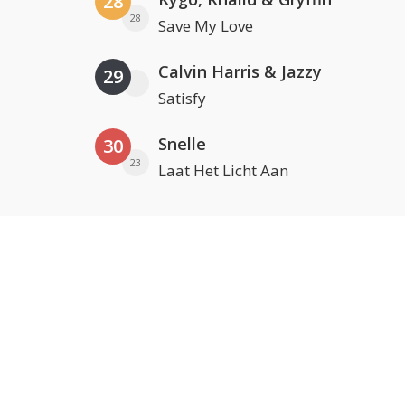
28
28
Save My Love
Calvin Harris & Jazzy
29
Satisfy
Snelle
30
23
Laat Het Licht Aan