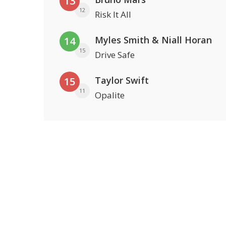
13
12
Risk It All
Myles Smith & Niall Horan
14
15
Drive Safe
Taylor Swift
15
11
Opalite