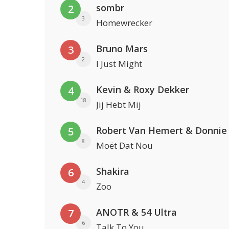
sombr
2
3
Homewrecker
Bruno Mars
3
2
I Just Might
Kevin & Roxy Dekker
4
18
Jij Hebt Mij
Robert Van Hemert & Donnie
5
8
Moët Dat Nou
Shakira
6
4
Zoo
ANOTR & 54 Ultra
7
6
Talk To You