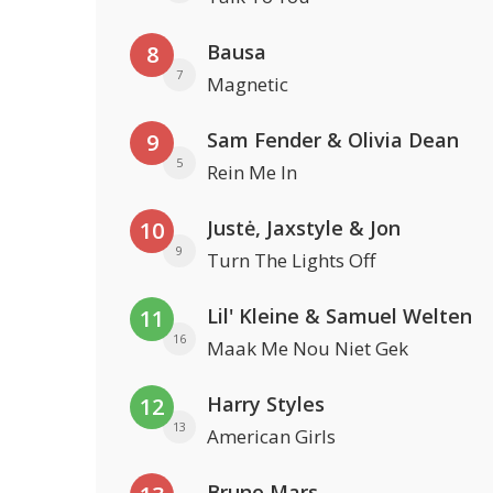
Bausa
8
7
Magnetic
Sam Fender & Olivia Dean
9
5
Rein Me In
Justė, Jaxstyle & Jon
10
9
Turn The Lights Off
Lil' Kleine & Samuel Welten
11
16
Maak Me Nou Niet Gek
Harry Styles
12
13
American Girls
Bruno Mars