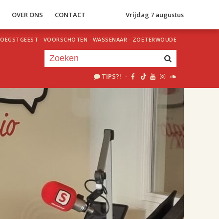
S
OVER ONS
CONTACT
Vrijdag 7 augustus
OEGSTGEEST
·
VOORSCHOTEN
·
WASSENAAR
·
ZOETERWOUDE
TIPS?!
·
Je luistert nu naar
uur 1 van 2
«
Vorig uur
Volgend uur
»
18.00