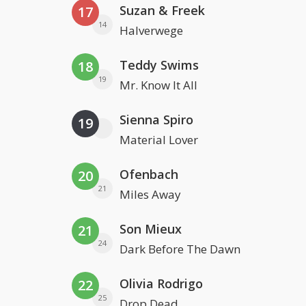
Suzan & Freek
17
14
Halverwege
Teddy Swims
18
19
Mr. Know It All
Sienna Spiro
19
Material Lover
Ofenbach
20
21
Miles Away
Son Mieux
21
24
Dark Before The Dawn
Olivia Rodrigo
22
25
Drop Dead