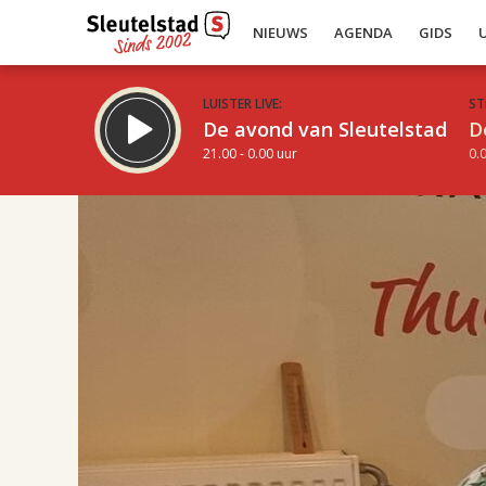
NIEUWS
AGENDA
GIDS
LUISTER LIVE:
ST
De avond van Sleutelstad
D
21.00 - 0.00 uur
0.0
17.00
Inklappen