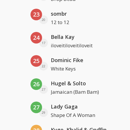
sombr
23
20
12 to 12
Bella Kay
24
17
iloveitiloveitiloveit
Dominic Fike
25
22
White Keys
Hugel & Solto
26
27
Jamaican (Bam Bam)
Lady Gaga
27
29
Shape Of A Woman
Kygo, Khalid & Gryffin