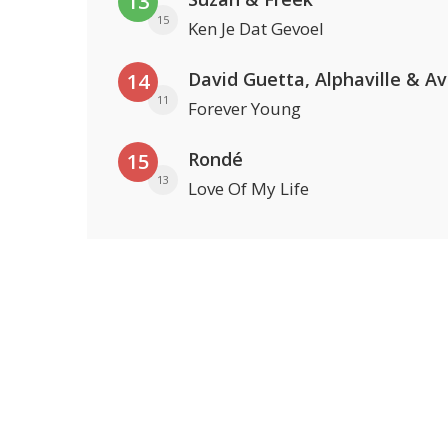
13
15
Ken Je Dat Gevoel
David Guetta, Alphaville & A
14
11
Forever Young
Rondé
15
13
Love Of My Life