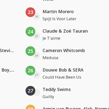
Martin Morero
23
18
Spijt Is Voor Later
Claude & Zoë Tauran
24
25
Je T'aime
PAWSA & The Adventures Of Stevie V
Cameron Whitcomb
25
26
Medusa
Coldplay ft. Little Simz, Burna Boy, Elyanna & Tini
Douwe Bob & SERA
26
27
Could Have Been Us
Teddy Swims
27
Guilty