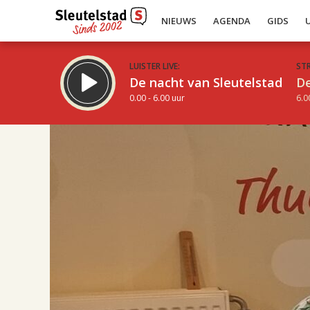
NIEUWS
AGENDA
GIDS
LUISTER LIVE:
ST
De nacht van Sleutelstad
De
0.00 - 6.00 uur
6.0
17.00
Inklappen