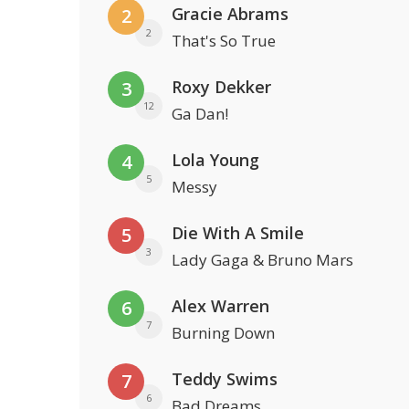
Gracie Abrams
2
2
That's So True
Roxy Dekker
3
12
Ga Dan!
Lola Young
4
5
Messy
Die With A Smile
5
3
Lady Gaga & Bruno Mars
Alex Warren
6
7
Burning Down
Teddy Swims
7
6
Bad Dreams