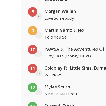
Morgan Wallen
8
4
Love Somebody
Martin Garrix & Jex
9
9
Told You So
10
8
Dirty Cash (Money Talks)
11
10
WE PRAY
Myles Smith
12
14
Nice To Meet You
Suzan & Freek