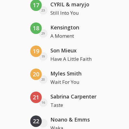
CYRIL & maryjo
17
23
Still Into You
Kensington
18
29
A Moment
Son Mieux
19
19
Have A Little Faith
Myles Smith
20
20
Wait For You
Sabrina Carpenter
21
16
Taste
Noano & Emms
22
Waka