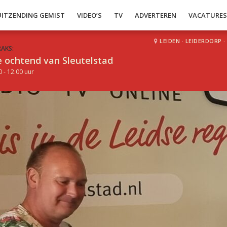
UITZENDING GEMIST
VIDEO’S
TV
ADVERTEREN
VACATURE
LEIDEN
·
LEIDERDORP
·
RAKS:
 ochtend van Sleutelstad
0 - 12.00 uur