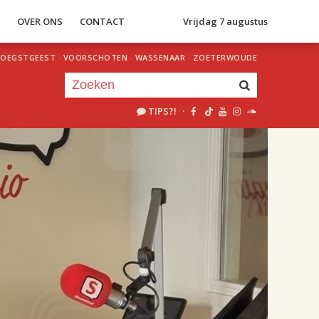
S
OVER ONS
CONTACT
Vrijdag 7 augustus
OEGSTGEEST
·
VOORSCHOTEN
·
WASSENAAR
·
ZOETERWOUDE
TIPS?!
·
Je luistert nu naar
uur 1 van 2
«
Vorig uur
Volgend uur
»
18.00