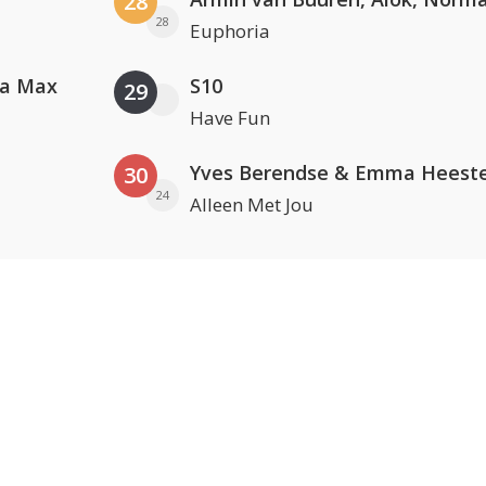
28
28
Euphoria
va Max
S10
29
Have Fun
Yves Berendse & Emma Heeste
30
24
Alleen Met Jou