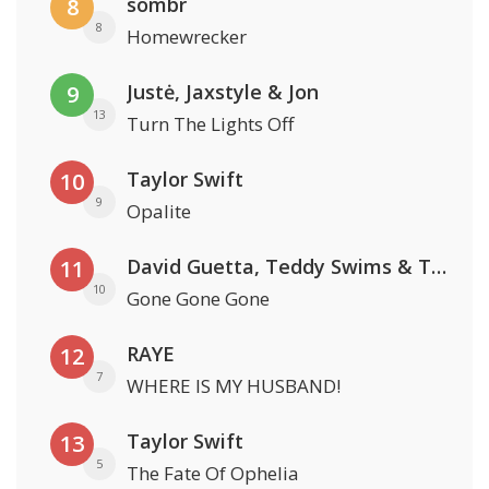
sombr
8
8
Homewrecker
Justė, Jaxstyle & Jon
9
13
Turn The Lights Off
Taylor Swift
10
9
Opalite
David Guetta, Teddy Swims & Tones And I
11
10
Gone Gone Gone
RAYE
12
7
WHERE IS MY HUSBAND!
Taylor Swift
13
5
The Fate Of Ophelia