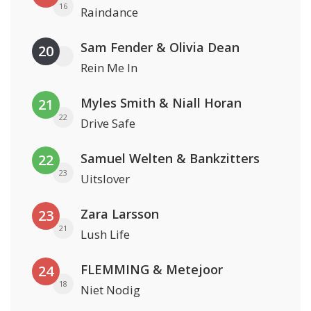
16
Raindance
Sam Fender & Olivia Dean
20
Rein Me In
Myles Smith & Niall Horan
21
22
Drive Safe
Samuel Welten & Bankzitters
22
23
Uitslover
Zara Larsson
23
21
Lush Life
FLEMMING & Metejoor
24
18
Niet Nodig