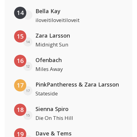
Bella Kay
14
iloveitiloveitiloveit
Zara Larsson
15
14
Midnight Sun
Ofenbach
16
12
Miles Away
PinkPantheress & Zara Larsson
17
17
Stateside
Sienna Spiro
18
15
Die On This Hill
Dave & Tems
19