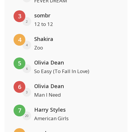
FEVER DREAM
sombr
3
2
12 to 12
Shakira
4
4
Zoo
Olivia Dean
5
6
So Easy (To Fall In Love)
Olivia Dean
6
3
Man I Need
Harry Styles
7
20
American Girls