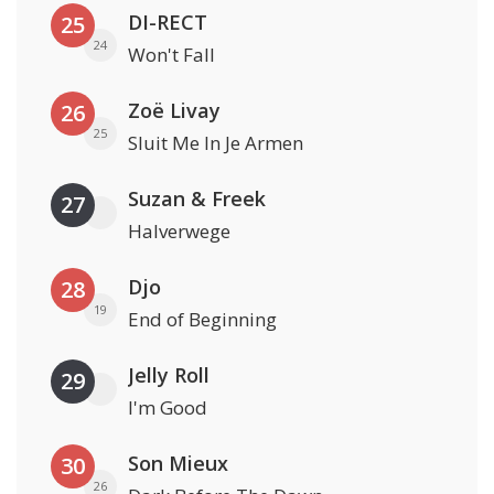
DI-RECT
25
24
Won't Fall
Zoë Livay
26
25
Sluit Me In Je Armen
Suzan & Freek
27
Halverwege
Djo
28
19
End of Beginning
Jelly Roll
29
I'm Good
Son Mieux
30
26