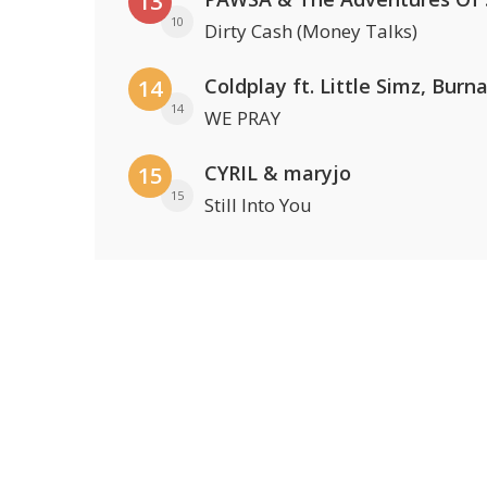
13
10
Dirty Cash (Money Talks)
14
14
WE PRAY
CYRIL & maryjo
15
15
Still Into You