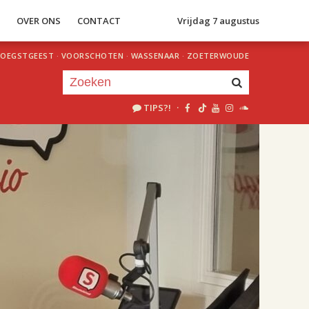
S
OVER ONS
CONTACT
Vrijdag 7 augustus
OEGSTGEEST
·
VOORSCHOTEN
·
WASSENAAR
·
ZOETERWOUDE
TIPS?!
·
Je luistert nu naar
uur 1 van 2
«
Vorig uur
Volgend uur
»
18.00