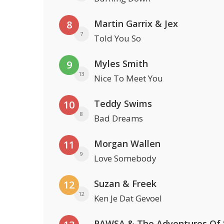
Martin Garrix & Jex
8
7
Told You So
Myles Smith
9
13
Nice To Meet You
Teddy Swims
10
8
Bad Dreams
Morgan Wallen
11
9
Love Somebody
Suzan & Freek
12
12
Ken Je Dat Gevoel