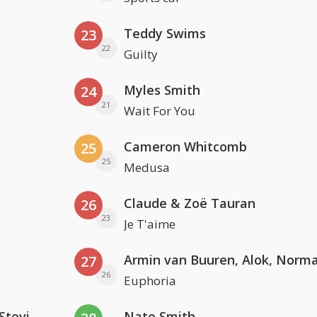
Teddy Swims
23
22
Guilty
Myles Smith
24
21
Wait For You
Cameron Whitcomb
25
25
Medusa
Claude & Zoë Tauran
26
23
Je T'aime
27
26
Euphoria
PAWSA & The Adventures Of Stevie V
Nate Smith