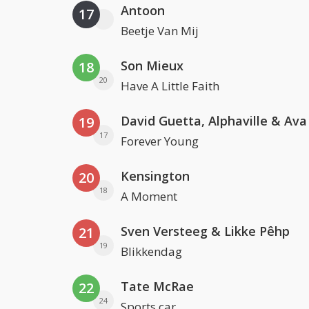
Antoon
17
Beetje Van Mij
Son Mieux
18
20
Have A Little Faith
David Guetta, Alphaville & Av
19
17
Forever Young
Kensington
20
18
A Moment
Sven Versteeg & Likke Pêhp
21
19
Blikkendag
Tate McRae
22
24
Sports car