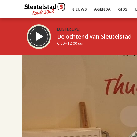
NIEUWS
AGENDA
GIDS
LUISTER LIVE:
De ochtend van Sleutelstad
6.00 - 12.00 uur
17.00
Inklappen