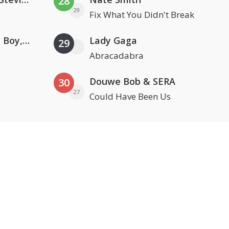
28
29
Fix What You Didn't Break
Coldplay ft. Little Simz, Burna Boy, Elyanna & Tini
Lady Gaga
29
Abracadabra
Douwe Bob & SERA
30
27
Could Have Been Us