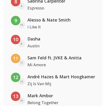
Sabrina Carpenter
8
6
Espresso
Alesso & Nate Smith
9
14
i Like It
Dasha
10
8
Austin
Sam Feld ft. JVKE & Anitta
11
11
Mi Amore
André Hazes & Mart Hoogkamer
12
15
Zij Is Van Mij
Mark Ambor
13
10
Belong Together