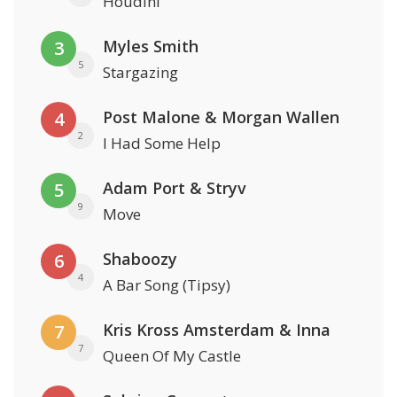
Houdini
Myles Smith
3
5
Stargazing
Post Malone & Morgan Wallen
4
2
I Had Some Help
Adam Port & Stryv
5
9
Move
Shaboozy
6
4
A Bar Song (Tipsy)
Kris Kross Amsterdam & Inna
7
7
Queen Of My Castle