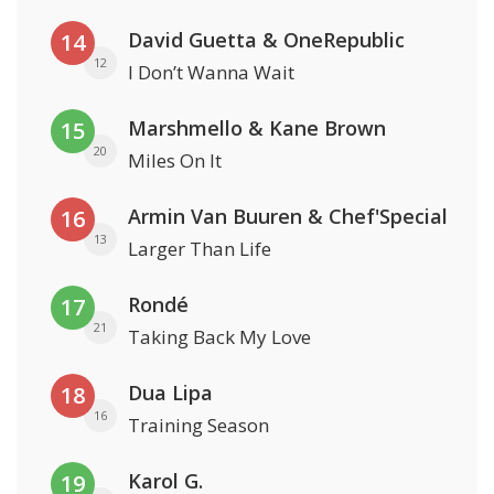
David Guetta & OneRepublic
14
12
I Don’t Wanna Wait
Marshmello & Kane Brown
15
20
Miles On It
Armin Van Buuren & Chef'Special
16
13
Larger Than Life
Rondé
17
21
Taking Back My Love
Dua Lipa
18
16
Training Season
Karol G.
19