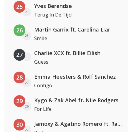
Yves Berendse
25
23
Terug In De Tijd
Martin Garrix ft. Carolina Liar
26
28
Smile
Charlie XCX ft. Billie Eilish
27
Guess
Emma Heesters & Rolf Sanchez
28
27
Contigo
Kygo & Zak Abel ft. Nile Rodgers
29
26
For Life
Jamoxy & Agatino Romero ft. Raffaella Carrà
30
22