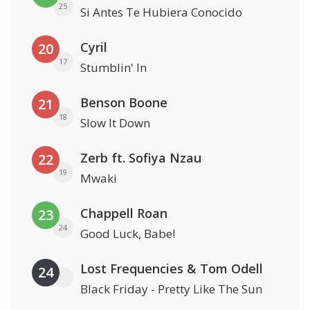
25
Si Antes Te Hubiera Conocido
Cyril
20
17
Stumblin' In
Benson Boone
21
18
Slow It Down
Zerb ft. Sofiya Nzau
22
19
Mwaki
Chappell Roan
23
24
Good Luck, Babe!
Lost Frequencies & Tom Odell
24
Black Friday - Pretty Like The Sun