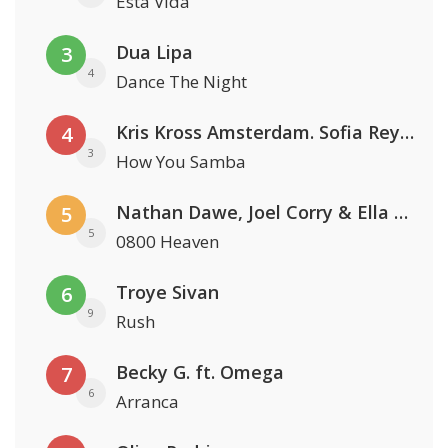
Esta Vida
Dua Lipa
3
4
Dance The Night
Kris Kross Amsterdam. Sofia Reyes & Tinie Tempah
4
3
How You Samba
Nathan Dawe, Joel Corry & Ella Henderson
5
5
0800 Heaven
Troye Sivan
6
9
Rush
Becky G. ft. Omega
7
6
Arranca