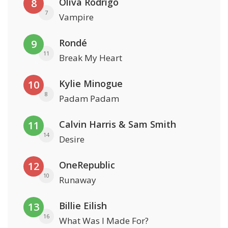
Oliva Rodrigo
8
7
Vampire
Rondé
9
11
Break My Heart
Kylie Minogue
10
8
Padam Padam
Calvin Harris & Sam Smith
11
14
Desire
OneRepublic
12
10
Runaway
Billie Eilish
13
16
What Was I Made For?