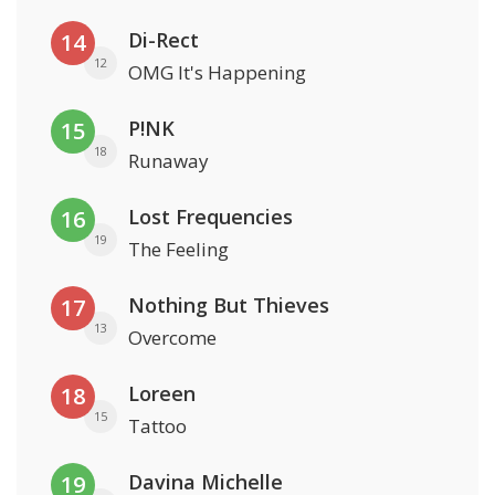
Di-Rect
14
12
OMG It's Happening
P!NK
15
18
Runaway
Lost Frequencies
16
19
The Feeling
Nothing But Thieves
17
13
Overcome
Loreen
18
15
Tattoo
Davina Michelle
19