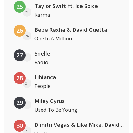
Taylor Swift ft. Ice Spice
25
28
Karma
Bebe Rexha & David Guetta
26
26
One In A Million
Snelle
27
Radio
Libianca
28
21
People
Miley Cyrus
29
Used To Be Young
Dimitri Vegas & Like Mike, David Guetta & Afro Bros ft. Akon
30
29