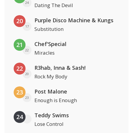
24
Dating The Devil
Purple Disco Machine & Kungs
20
17
Substitution
Chef'Special
21
22
Miracles
R3hab, Inna & Sash!
22
20
Rock My Body
Post Malone
23
23
Enough is Enough
Teddy Swims
24
Lose Control