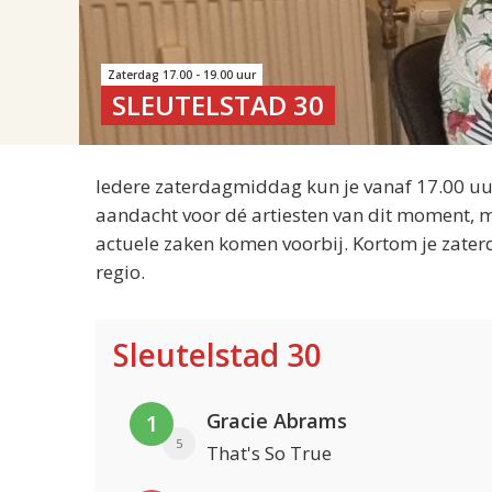
Zaterdag 17.00 - 19.00 uur
SLEUTELSTAD 30
Iedere zaterdagmiddag kun je vanaf 17.00 uur
aandacht voor dé artiesten van dit moment, m
actuele zaken komen voorbij. Kortom je zater
regio.
Sleutelstad 30
Gracie Abrams
1
5
That's So True