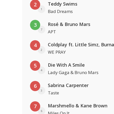
Teddy Swims
2
1
Bad Dreams
Rosé & Bruno Mars
3
7
APT
4
2
WE PRAY
Die With A Smile
5
4
Lady Gaga & Bruno Mars
Sabrina Carpenter
6
3
Taste
Marshmello & Kane Brown
7
6
Miles On It