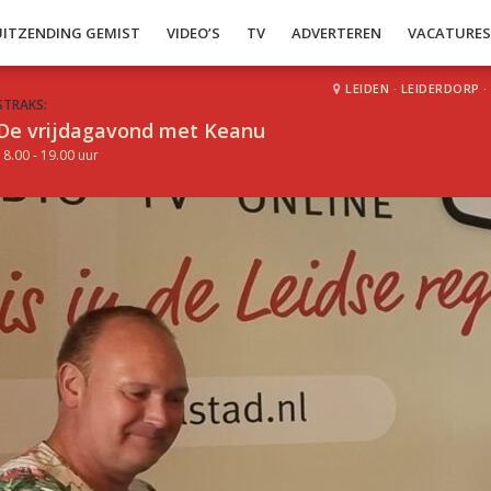
UITZENDING GEMIST
VIDEO’S
TV
ADVERTEREN
VACATURE
LEIDEN
·
LEIDERDORP
·
STRAKS:
De vrijdagavond met Keanu
18.00 - 19.00 uur