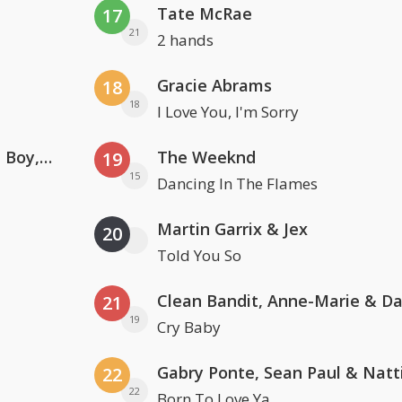
Tate McRae
17
21
2 hands
Gracie Abrams
18
18
I Love You, I'm Sorry
Coldplay ft. Little Simz, Burna Boy, Elyanna & Tini
The Weeknd
19
15
Dancing In The Flames
Martin Garrix & Jex
20
Told You So
21
19
Cry Baby
22
22
Born To Love Ya