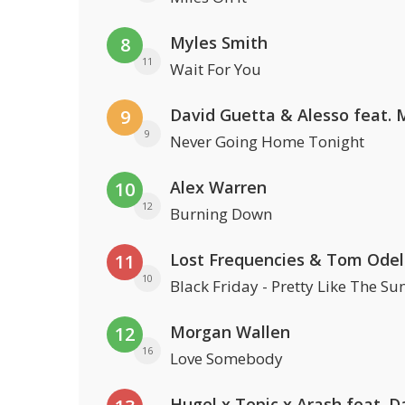
Myles Smith
8
11
Wait For You
9
9
Never Going Home Tonight
Alex Warren
10
12
Burning Down
Lost Frequencies & Tom Odel
11
10
Black Friday - Pretty Like The Su
Morgan Wallen
12
16
Love Somebody