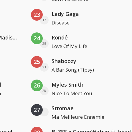
Lady Gaga
23
17
Disease
David Guetta & Alesso feat. Madison Love
Rondé
24
25
Love Of My Life
Shaboozy
25
23
A Bar Song (Tipsy)
l
Myles Smith
26
28
n
Nice To Meet You
Stromae
27
Ma Meilleure Ennemie
Hugel x Topic x Arash feat. Daecolm
BL3SS x CamrinWatsin ft. bbyc