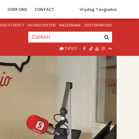
S
OVER ONS
CONTACT
Vrijdag 7 augustus
OEGSTGEEST
·
VOORSCHOTEN
·
WASSENAAR
·
ZOETERWOUDE
TIPS?!
·
Je luistert nu naar
uur 1 van 2
«
Vorig uur
Volgend uur
»
18.00