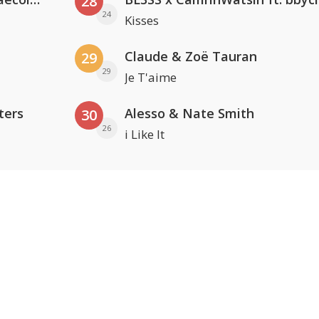
28
24
Kisses
Claude & Zoë Tauran
29
29
Je T'aime
ters
Alesso & Nate Smith
30
26
i Like It