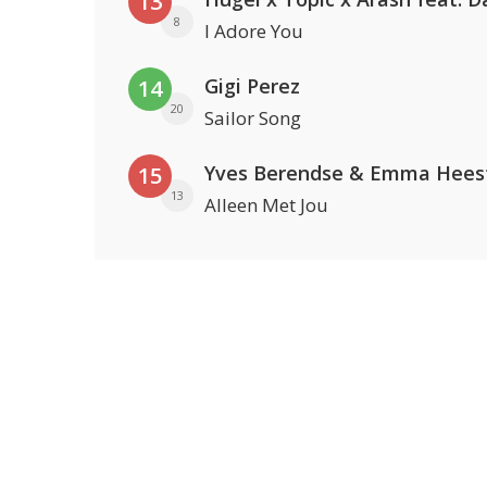
13
8
I Adore You
Gigi Perez
14
20
Sailor Song
Yves Berendse & Emma Hees
15
13
Alleen Met Jou