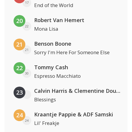
17
End of the World
Robert Van Hemert
20
22
Mona Lisa
Benson Boone
21
21
Sorry I'm Here For Someone Else
Tommy Cash
22
30
Espresso Macchiato
Calvin Harris & Clementine Douglas
23
Blessings
Kraantje Pappie & ADF Samski
24
24
Lil' Freakje