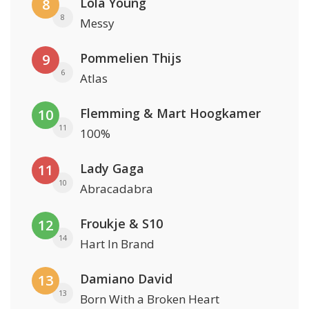
Lola Young
8
8
Messy
Pommelien Thijs
9
6
Atlas
Flemming & Mart Hoogkamer
10
11
100%
Lady Gaga
11
10
Abracadabra
Froukje & S10
12
14
Hart In Brand
Damiano David
13
13
Born With a Broken Heart