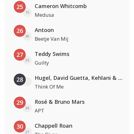
Cameron Whitcomb
25
15
Medusa
Antoon
26
20
Beetje Van Mij
Teddy Swims
27
25
Guilty
Hugel, David Guetta, Kehlani & Daecolm
28
Think Of Me
Rosé & Bruno Mars
29
26
APT
Chappell Roan
30
27