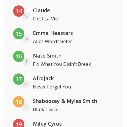
Claude
14
12
C'est La Vie
Emma Heesters
15
16
Alles Wordt Beter
Nate Smith
16
19
Fix What You Didn't Break
Afrojack
17
23
Never Forget You
Shaboozey & Myles Smith
18
18
Blink Twice
Miley Cyrus
19