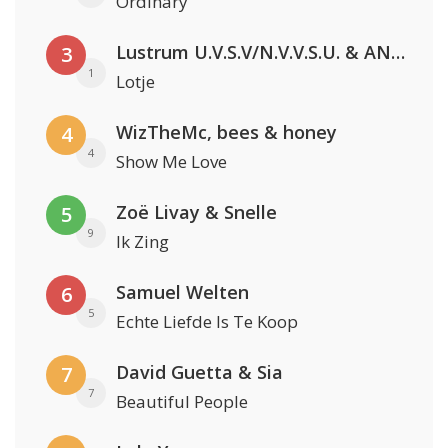
Ordinary
Lustrum U.V.S.V/N.V.V.S.U. & ANNO ONS & Jopke van Dobbenburgh & Roeland Beelen
3
1
Lotje
WizTheMc, bees & honey
4
4
Show Me Love
Zoë Livay & Snelle
5
9
Ik Zing
Samuel Welten
6
5
Echte Liefde Is Te Koop
David Guetta & Sia
7
7
Beautiful People