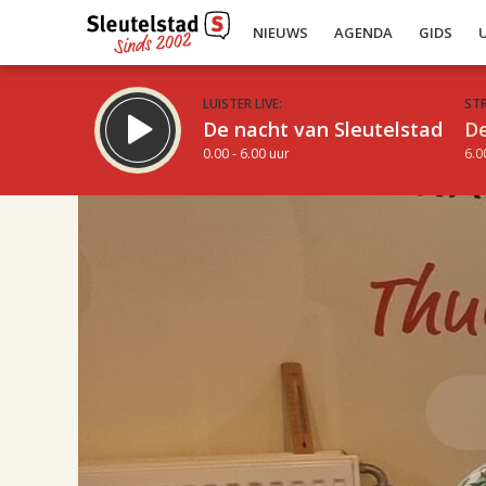
NIEUWS
AGENDA
GIDS
LUISTER LIVE:
ST
De nacht van Sleutelstad
De
0.00 - 6.00 uur
6.0
17.00
Inklappen