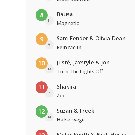
Bausa
8
11
Magnetic
Sam Fender & Olivia Dean
9
9
Rein Me In
Justė, Jaxstyle & Jon
10
10
Turn The Lights Off
Shakira
11
7
Zoo
Suzan & Freek
12
14
Halverwege
Myles Smith & Niall Horan