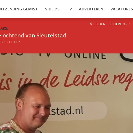
UITZENDING GEMIST
VIDEO’S
TV
ADVERTEREN
VACATURE
LEIDEN
·
LEIDERDORP
·
RAKS:
 ochtend van Sleutelstad
0 - 12.00 uur