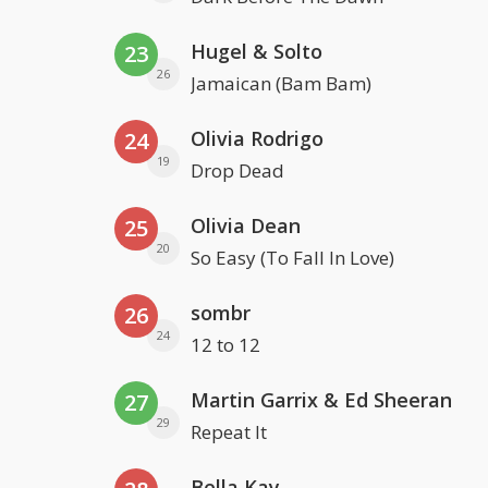
Hugel & Solto
23
26
Jamaican (Bam Bam)
Olivia Rodrigo
24
19
Drop Dead
Olivia Dean
25
20
So Easy (To Fall In Love)
sombr
26
24
12 to 12
Martin Garrix & Ed Sheeran
27
29
Repeat It
Bella Kay