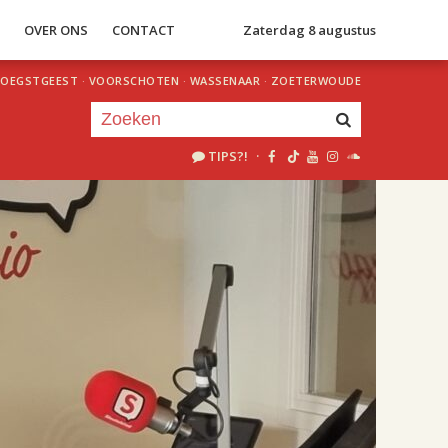
S
OVER ONS
CONTACT
Zaterdag 8 augustus
OEGSTGEEST
·
VOORSCHOTEN
·
WASSENAAR
·
ZOETERWOUDE
TIPS?!
·
Je luistert nu naar
uur 1 van 2
«
Vorig uur
Volgend uur
»
18.00