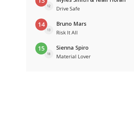
13
12
Drive Safe
Bruno Mars
14
13
Risk It All
Sienna Spiro
15
18
Material Lover