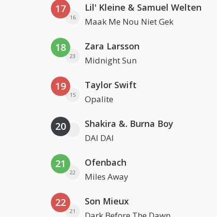
Lil' Kleine & Samuel Welten
17
16
Maak Me Nou Niet Gek
Zara Larsson
18
23
Midnight Sun
Taylor Swift
19
15
Opalite
Shakira &. Burna Boy
20
DAI DAI
Ofenbach
21
22
Miles Away
Son Mieux
22
21
Dark Before The Dawn