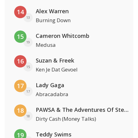
Alex Warren
14
13
Burning Down
Cameron Whitcomb
15
19
Medusa
Suzan & Freek
16
15
Ken Je Dat Gevoel
Lady Gaga
17
17
Abracadabra
PAWSA & The Adventures Of Stevie V
18
18
Dirty Cash (Money Talks)
Teddy Swims
19