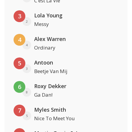
C'est La Vie
Lola Young
3
2
Messy
Alex Warren
4
4
Ordinary
Antoon
5
3
Beetje Van Mij
Roxy Dekker
6
8
Ga Dan!
Myles Smith
7
5
Nice To Meet You