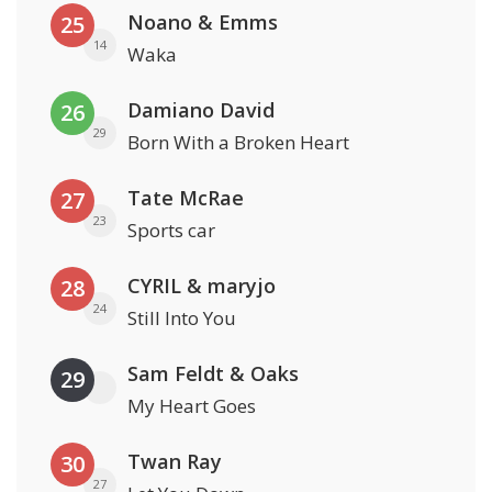
Noano & Emms
25
14
Waka
Damiano David
26
29
Born With a Broken Heart
Tate McRae
27
23
Sports car
CYRIL & maryjo
28
24
Still Into You
Sam Feldt & Oaks
29
My Heart Goes
Twan Ray
30
27