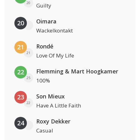
20
Guilty
Oimara
20
Wackelkontakt
Rondé
21
21
Love Of My Life
Flemming & Mart Hoogkamer
22
25
100%
Son Mieux
23
22
Have A Little Faith
Roxy Dekker
24
Casual