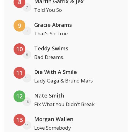
Martin Garrix & Jex
8
7
Told You So
Gracie Abrams
9
9
That's So True
Teddy Swims
10
6
Bad Dreams
Die With A Smile
11
10
Lady Gaga & Bruno Mars
Nate Smith
12
16
Fix What You Didn't Break
Morgan Wallen
13
11
Love Somebody