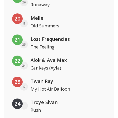
26
Runaway
Melle
20
18
Old Summers
Lost Frequencies
21
25
The Feeling
Alok & Ava Max
22
24
Car Keys (Ayla)
Twan Ray
23
19
My Hot Air Balloon
Troye Sivan
24
Rush