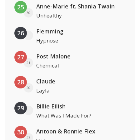
Anne-Marie ft. Shania Twain
25
30
Unhealthy
Flemming
26
Hypnose
Post Malone
27
21
Chemical
Claude
28
20
Layla
Billie Eilish
29
What Was I Made For?
Antoon & Ronnie Flex
30
23