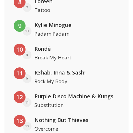
Loreen
8
7
Tattoo
Kylie Minogue
9
13
Padam Padam
Rondé
10
8
Break My Heart
R3hab, Inna & Sash!
11
9
Rock My Body
Purple Disco Machine & Kungs
12
11
Substitution
Nothing But Thieves
13
10
Overcome