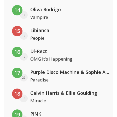
Oliva Rodrigo
14
16
Vampire
Libianca
15
12
People
Di-Rect
16
17
OMG It's Happening
Purple Disco Machine & Sophie And The Giants
17
22
Paradise
Calvin Harris & Ellie Goulding
18
14
Miracle
P!NK
19