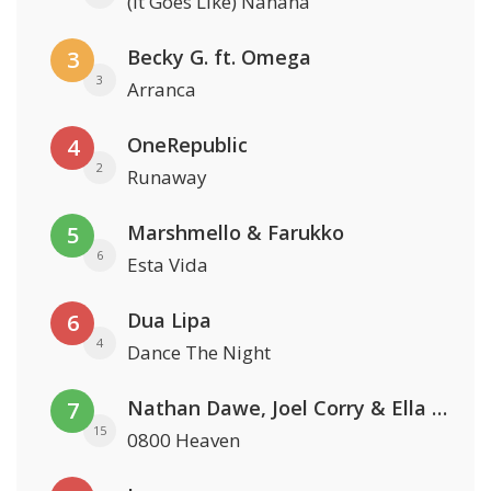
(It Goes Like) Nanana
Becky G. ft. Omega
3
3
Arranca
OneRepublic
4
2
Runaway
Marshmello & Farukko
5
6
Esta Vida
Dua Lipa
6
4
Dance The Night
Nathan Dawe, Joel Corry & Ella Henderson
7
15
0800 Heaven