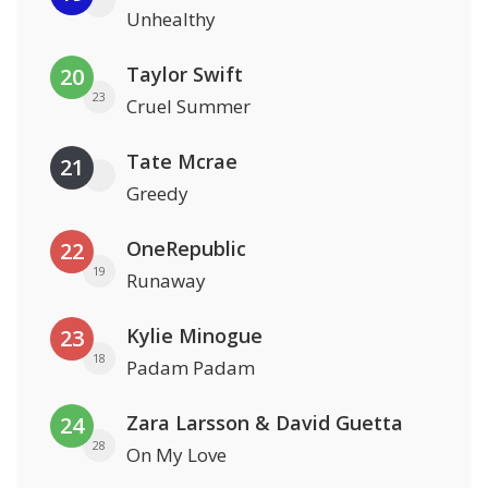
Unhealthy
Taylor Swift
20
23
Cruel Summer
Tate Mcrae
21
Greedy
OneRepublic
22
19
Runaway
Kylie Minogue
23
18
Padam Padam
Zara Larsson & David Guetta
24
28
On My Love