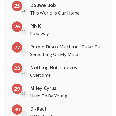
Douwe Bob
25
21
This World Is Our Home
P!NK
26
20
Runaway
Purple Disco Machine, Duke Dumont & Nothing But Thieves
27
22
Something On My Mind
Nothing But Thieves
28
27
Overcome
Miley Cyrus
29
26
Used To Be Young
Di-Rect
30
25