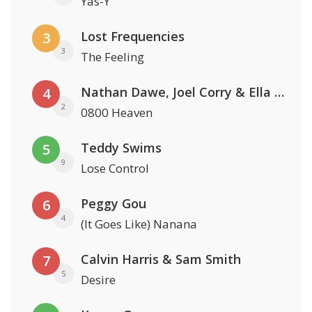
Yas-Y
Lost Frequencies
3
3
The Feeling
Nathan Dawe, Joel Corry & Ella Henderson
4
2
0800 Heaven
Teddy Swims
5
9
Lose Control
Peggy Gou
6
4
(It Goes Like) Nanana
Calvin Harris & Sam Smith
7
5
Desire