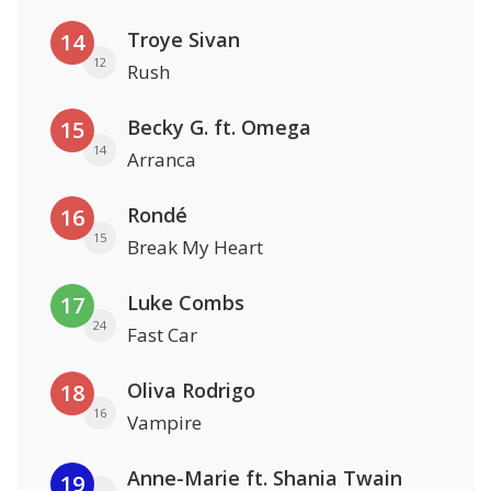
Troye Sivan
14
12
Rush
Becky G. ft. Omega
15
14
Arranca
Rondé
16
15
Break My Heart
Luke Combs
17
24
Fast Car
Oliva Rodrigo
18
16
Vampire
Anne-Marie ft. Shania Twain
19