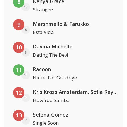
Kenya Grace
8
17
Strangers
Marshmello & Farukko
9
6
Esta Vida
Davina Michelle
10
8
Dating The Devil
Racoon
11
13
Nickel For Goodbye
Kris Kross Amsterdam. Sofia Reyes & Tinie Tempah
12
10
How You Samba
Selena Gomez
13
11
Single Soon