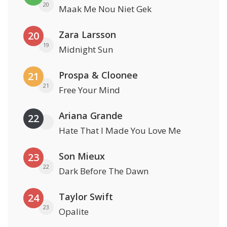
20
Maak Me Nou Niet Gek
Zara Larsson
20
19
Midnight Sun
Prospa & Cloonee
21
21
Free Your Mind
Ariana Grande
22
Hate That I Made You Love Me
Son Mieux
23
22
Dark Before The Dawn
Taylor Swift
24
23
Opalite