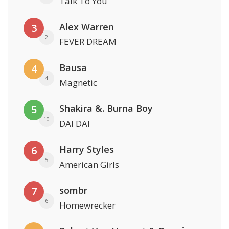
Talk To You
Alex Warren
3
2
FEVER DREAM
Bausa
4
4
Magnetic
Shakira &. Burna Boy
5
10
DAI DAI
Harry Styles
6
5
American Girls
sombr
7
6
Homewrecker