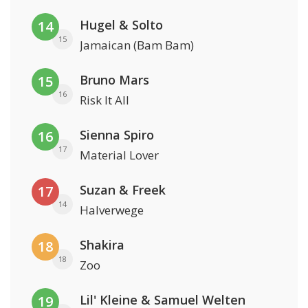
Hugel & Solto
14
15
Jamaican (Bam Bam)
Bruno Mars
15
16
Risk It All
Sienna Spiro
16
17
Material Lover
Suzan & Freek
17
14
Halverwege
Shakira
18
18
Zoo
Lil' Kleine & Samuel Welten
19