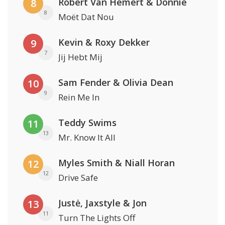
Robert Van Hemert & Donnie
8
8
Moët Dat Nou
Kevin & Roxy Dekker
9
7
Jij Hebt Mij
Sam Fender & Olivia Dean
10
9
Rein Me In
Teddy Swims
11
13
Mr. Know It All
Myles Smith & Niall Horan
12
12
Drive Safe
Justė, Jaxstyle & Jon
13
11
Turn The Lights Off