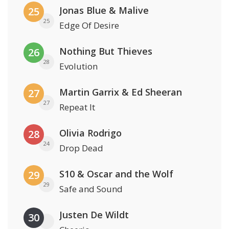
Jonas Blue & Malive
25
25
Edge Of Desire
Nothing But Thieves
26
28
Evolution
Martin Garrix & Ed Sheeran
27
27
Repeat It
Olivia Rodrigo
28
24
Drop Dead
S10 & Oscar and the Wolf
29
29
Safe and Sound
Justen De Wildt
30