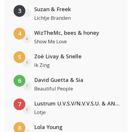
Suzan & Freek
3
Lichtje Branden
WizTheMc, bees & honey
4
4
Show Me Love
Zoë Livay & Snelle
5
5
Ik Zing
David Guetta & Sia
6
7
Beautiful People
Lustrum U.V.S.V/N.V.V.S.U. & ANNO ONS & Jopke van Dobbenburgh & Roeland Beelen
7
3
Lotje
Lola Young
8