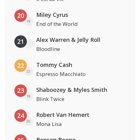
Miley Cyrus
20
19
End of the World
Alex Warren & Jelly Roll
21
Bloodline
Tommy Cash
22
22
Espresso Macchiato
Shaboozey & Myles Smith
23
18
Blink Twice
Robert Van Hemert
24
20
Mona Lisa
Benson Boone