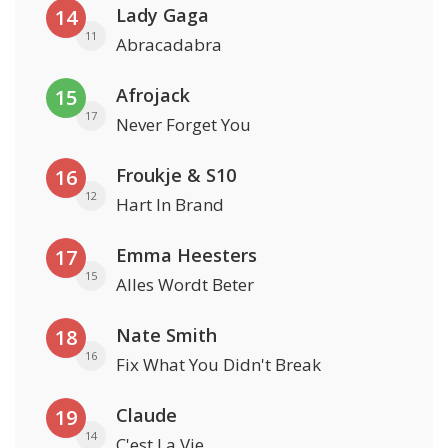
Lady Gaga
14
11
Abracadabra
Afrojack
15
17
Never Forget You
Froukje & S10
16
12
Hart In Brand
Emma Heesters
17
15
Alles Wordt Beter
Nate Smith
18
16
Fix What You Didn't Break
Claude
19
14
C'est La Vie