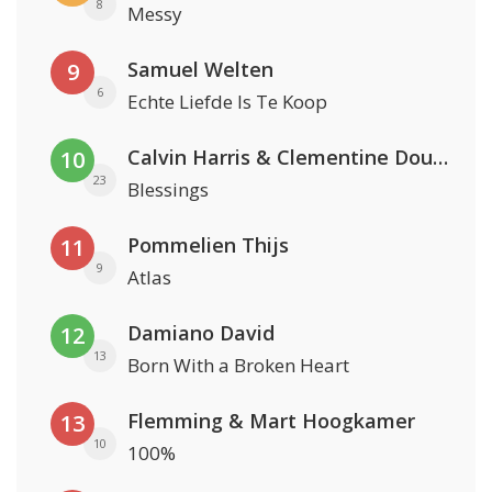
8
Messy
Samuel Welten
9
6
Echte Liefde Is Te Koop
Calvin Harris & Clementine Douglas
10
23
Blessings
Pommelien Thijs
11
9
Atlas
Damiano David
12
13
Born With a Broken Heart
Flemming & Mart Hoogkamer
13
10
100%