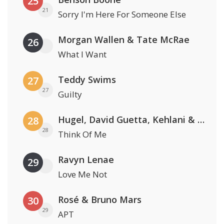
25
21
Sorry I'm Here For Someone Else
Morgan Wallen & Tate McRae
26
What I Want
Teddy Swims
27
27
Guilty
Hugel, David Guetta, Kehlani & Daecolm
28
28
Think Of Me
Ravyn Lenae
29
Love Me Not
Rosé & Bruno Mars
30
29
APT