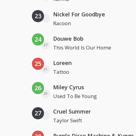
Nickel For Goodbye
23
Racoon
Douwe Bob
24
27
This World Is Our Home
Loreen
25
21
Tattoo
Miley Cyrus
26
29
Used To Be Young
Cruel Summer
27
Taylor Swift
Purple Disco Machine & Kungs