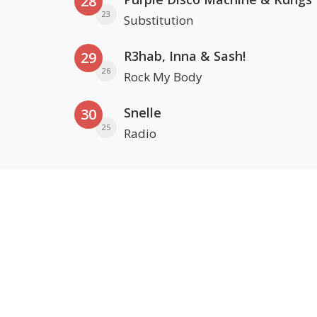
28
23
Substitution
R3hab, Inna & Sash!
29
26
Rock My Body
Snelle
30
25
Radio