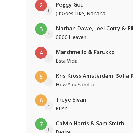
Peggy Gou
2
1
(It Goes Like) Nanana
3
4
0800 Heaven
Marshmello & Farukko
4
3
Esta Vida
5
5
How You Samba
Troye Sivan
6
6
Rush
Calvin Harris & Sam Smith
7
8
Desire