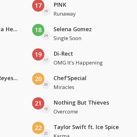
P!NK
17
16
Runaway
Nathan Dawe, Joel Corry & Ella Henderson
Selena Gomez
18
24
Single Soon
Di-Rect
19
17
OMG It's Happening
Kris Kross Amsterdam. Sofia Reyes & Tinie Tempah
Chef'Special
20
20
Miracles
Nothing But Thieves
21
19
Overcome
Taylor Swift ft. Ice Spice
22
22
Karma