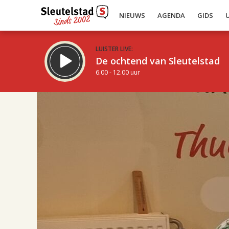
NIEUWS
AGENDA
GIDS
LUISTER LIVE:
De ochtend van Sleutelstad
6.00 - 12.00 uur
17.00
Inklappen