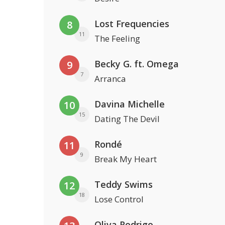
Lost Frequencies
8
11
The Feeling
Becky G. ft. Omega
9
7
Arranca
Davina Michelle
10
15
Dating The Devil
Rondé
11
9
Break My Heart
Teddy Swims
12
18
Lose Control
Oliva Rodrigo