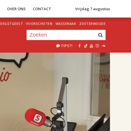
S
OVER ONS
CONTACT
Vrijdag 7 augustus
OEGSTGEEST
·
VOORSCHOTEN
·
WASSENAAR
·
ZOETERWOUDE
TIPS?!
·
Je luistert nu naar
uur 1 van 2
«
Vorig uur
Volgend uur
»
18.00