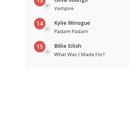
13
10
Vampire
Kylie Minogue
14
12
Padam Padam
Billie Eilish
15
13
What Was I Made For?