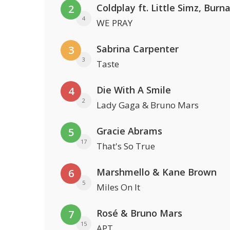
2
4
WE PRAY
Sabrina Carpenter
3
3
Taste
Die With A Smile
4
2
Lady Gaga & Bruno Mars
Gracie Abrams
5
17
That's So True
Marshmello & Kane Brown
6
5
Miles On It
Rosé & Bruno Mars
7
15
APT