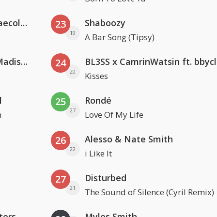
Hugel x Topic x Arash feat. Daecolm
Shaboozy
23
19
A Bar Song (Tipsy)
David Guetta & Alesso feat. Madison Love
BL3SS x CamrinWatsin ft. bbyc
24
20
Kisses
l
Rondé
25
27
n
Love Of My Life
Alesso & Nate Smith
26
22
i Like It
Disturbed
27
21
The Sound of Silence (Cyril Remix)
ters
Myles Smith