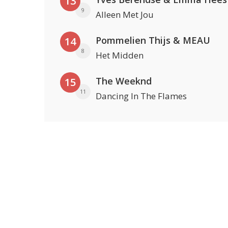
13
9
Alleen Met Jou
Pommelien Thijs & MEAU
14
8
Het Midden
The Weeknd
15
11
Dancing In The Flames