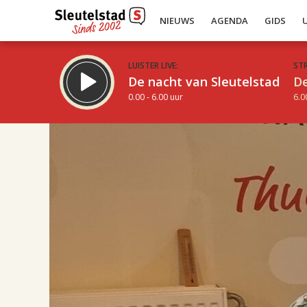
NIEUWS
AGENDA
GIDS
LUISTER LIVE:
ST
De nacht van Sleutelstad
De
0.00 - 6.00 uur
6.0
17.00
Inklappen