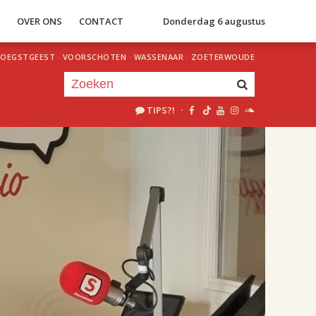
S
OVER ONS
CONTACT
Donderdag 6 augustus
OEGSTGEEST
·
VOORSCHOTEN
·
WASSENAAR
·
ZOETERWOUDE
TIPS?!
·
Je luistert nu naar
uur 1 van 2
«
Vorig uur
Volgend uur
»
18.00