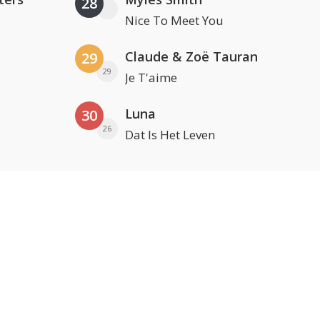
28
Nice To Meet You
Claude & Zoë Tauran
29
29
Je T'aime
Luna
30
26
Dat Is Het Leven