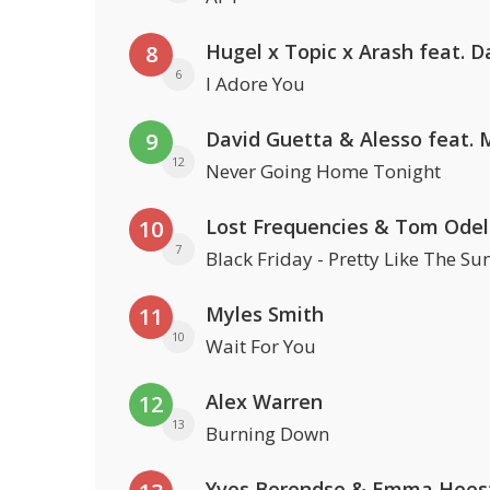
8
6
I Adore You
9
12
Never Going Home Tonight
Lost Frequencies & Tom Odel
10
7
Black Friday - Pretty Like The Su
Myles Smith
11
10
Wait For You
Alex Warren
12
13
Burning Down
Yves Berendse & Emma Hees