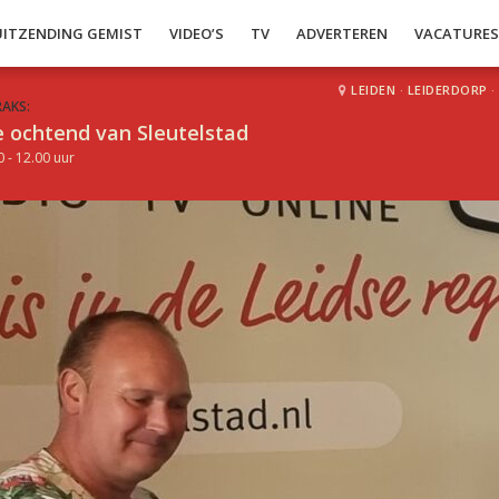
UITZENDING GEMIST
VIDEO’S
TV
ADVERTEREN
VACATURE
LEIDEN
·
LEIDERDORP
·
RAKS:
 ochtend van Sleutelstad
0 - 12.00 uur