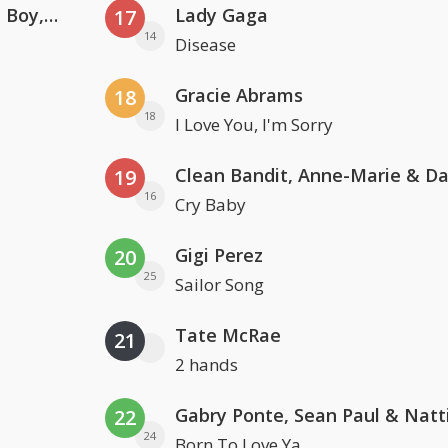
Coldplay ft. Little Simz, Burna Boy, Elyanna & Tini
Lady Gaga
17
14
Disease
Gracie Abrams
18
18
I Love You, I'm Sorry
19
16
Cry Baby
Gigi Perez
20
25
Sailor Song
Tate McRae
21
2 hands
22
24
Born To Love Ya