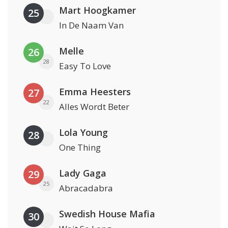
Mart Hoogkamer
25
In De Naam Van
Melle
26
28
Easy To Love
Emma Heesters
27
22
Alles Wordt Beter
Lola Young
28
One Thing
Lady Gaga
29
25
Abracadabra
Swedish House Mafia
30