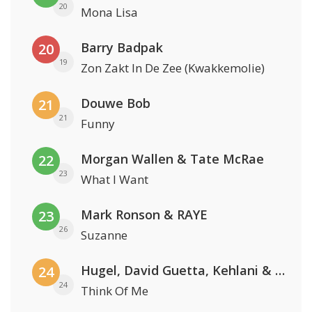
20
Mona Lisa
Barry Badpak
20
19
Zon Zakt In De Zee (Kwakkemolie)
Douwe Bob
21
21
Funny
Morgan Wallen & Tate McRae
22
23
What I Want
Mark Ronson & RAYE
23
26
Suzanne
Hugel, David Guetta, Kehlani & Daecolm
24
24
Think Of Me