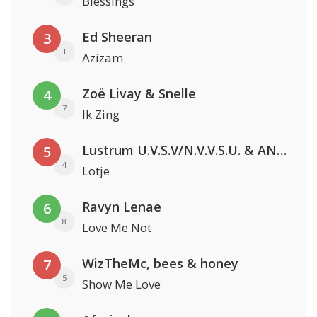
Blessings
Ed Sheeran
3
1
Azizam
Zoë Livay & Snelle
4
7
Ik Zing
Lustrum U.V.S.V/N.V.V.S.U. & ANNO ONS & Jopke van Dobbenburgh & Roeland Beelen
5
4
Lotje
Ravyn Lenae
6
8
Love Me Not
WizTheMc, bees & honey
7
5
Show Me Love