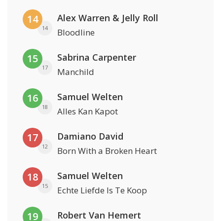
Alex Warren & Jelly Roll
14
14
Bloodline
Sabrina Carpenter
15
17
Manchild
Samuel Welten
16
18
Alles Kan Kapot
Damiano David
17
12
Born With a Broken Heart
Samuel Welten
18
15
Echte Liefde Is Te Koop
Robert Van Hemert
19