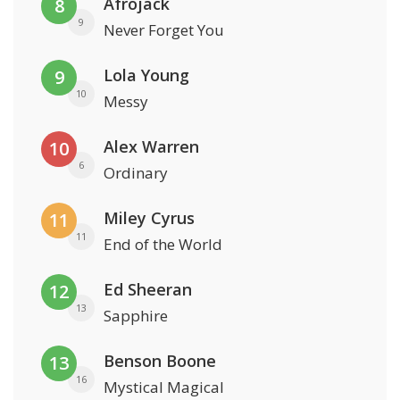
Afrojack
8
9
Never Forget You
Lola Young
9
10
Messy
Alex Warren
10
6
Ordinary
Miley Cyrus
11
11
End of the World
Ed Sheeran
12
13
Sapphire
Benson Boone
13
16
Mystical Magical