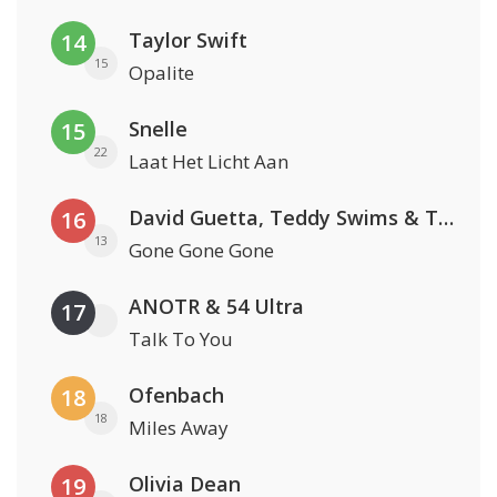
Taylor Swift
14
15
Opalite
Snelle
15
22
Laat Het Licht Aan
David Guetta, Teddy Swims & Tones And I
16
13
Gone Gone Gone
ANOTR & 54 Ultra
17
Talk To You
Ofenbach
18
18
Miles Away
Olivia Dean
19