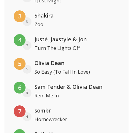
I Just Might
Shakira
3
3
Zoo
Justė, Jaxstyle & Jon
4
7
Turn The Lights Off
Olivia Dean
5
5
So Easy (To Fall In Love)
Sam Fender & Olivia Dean
6
8
Rein Me In
sombr
7
4
Homewrecker