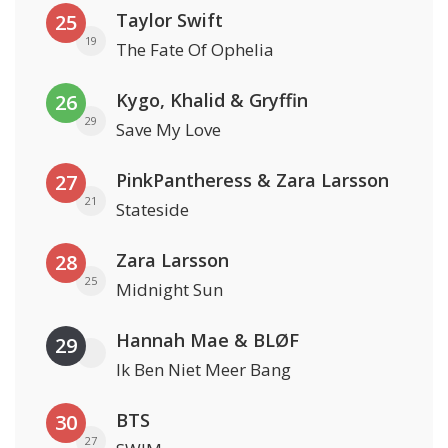
Taylor Swift
25
19
The Fate Of Ophelia
Kygo, Khalid & Gryffin
26
29
Save My Love
PinkPantheress & Zara Larsson
27
21
Stateside
Zara Larsson
28
25
Midnight Sun
Hannah Mae & BLØF
29
Ik Ben Niet Meer Bang
BTS
30
27