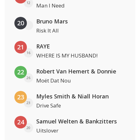
12
Man I Need
Bruno Mars
20
Risk It All
RAYE
21
16
WHERE IS MY HUSBAND!
Robert Van Hemert & Donnie
22
26
Moët Dat Nou
Myles Smith & Niall Horan
23
23
Drive Safe
Samuel Welten & Bankzitters
24
20
Uitslover