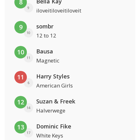
Bella Kay
8
9
iloveitiloveitiloveit
sombr
9
10
12 to 12
Bausa
10
11
Magnetic
Harry Styles
11
6
American Girls
Suzan & Freek
12
14
Halverwege
Dominic Fike
13
17
White Keys