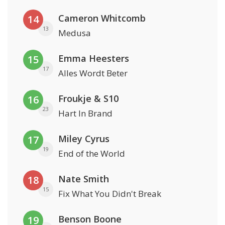
Cameron Whitcomb
14
13
Medusa
Emma Heesters
15
17
Alles Wordt Beter
Froukje & S10
16
23
Hart In Brand
Miley Cyrus
17
19
End of the World
Nate Smith
18
15
Fix What You Didn't Break
Benson Boone
19