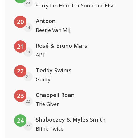
20
Sorry I'm Here For Someone Else
Antoon
20
14
Beetje Van Mij
Rosé & Bruno Mars
21
18
APT
Teddy Swims
22
21
Guilty
Chappell Roan
23
22
The Giver
Shaboozey & Myles Smith
24
27
Blink Twice