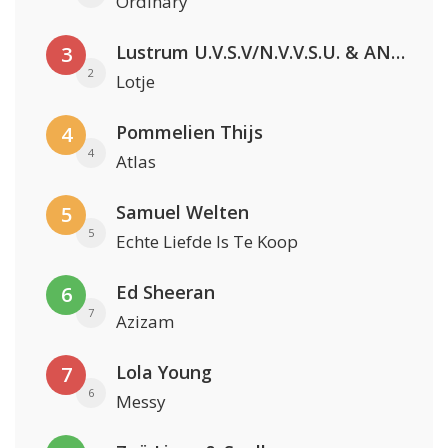
Ordinary
Lustrum U.V.S.V/N.V.V.S.U. & ANNO ONS & Jopke van Dobbenburgh & Roeland Beelen
3
2
Lotje
Pommelien Thijs
4
4
Atlas
Samuel Welten
5
5
Echte Liefde Is Te Koop
Ed Sheeran
6
7
Azizam
Lola Young
7
6
Messy