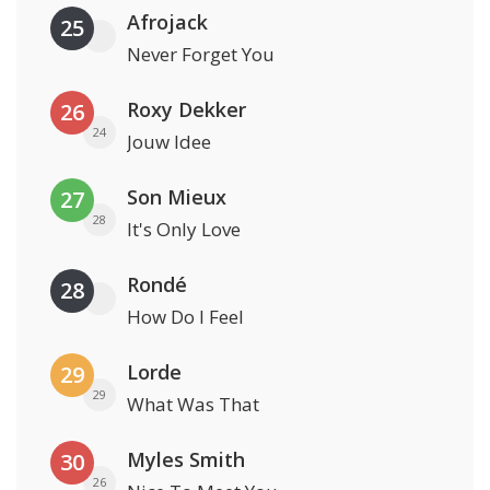
Afrojack
25
Never Forget You
Roxy Dekker
26
24
Jouw Idee
Son Mieux
27
28
It's Only Love
Rondé
28
How Do I Feel
Lorde
29
29
What Was That
Myles Smith
30
26