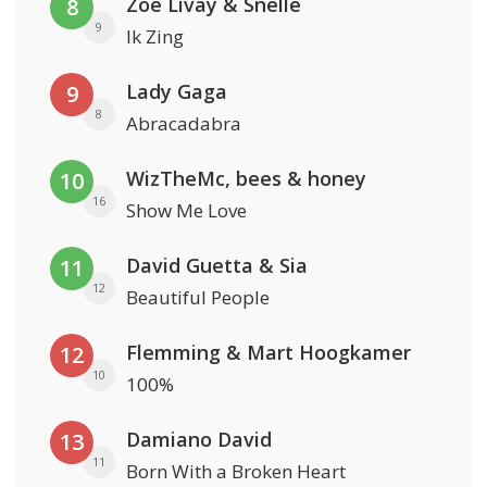
Zoë Livay & Snelle
8
9
Ik Zing
Lady Gaga
9
8
Abracadabra
WizTheMc, bees & honey
10
16
Show Me Love
David Guetta & Sia
11
12
Beautiful People
Flemming & Mart Hoogkamer
12
10
100%
Damiano David
13
11
Born With a Broken Heart