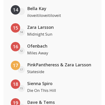
Bella Kay
14
iloveitiloveitiloveit
Zara Larsson
15
14
Midnight Sun
Ofenbach
16
12
Miles Away
PinkPantheress & Zara Larsson
17
17
Stateside
Sienna Spiro
18
15
Die On This Hill
Dave & Tems
19