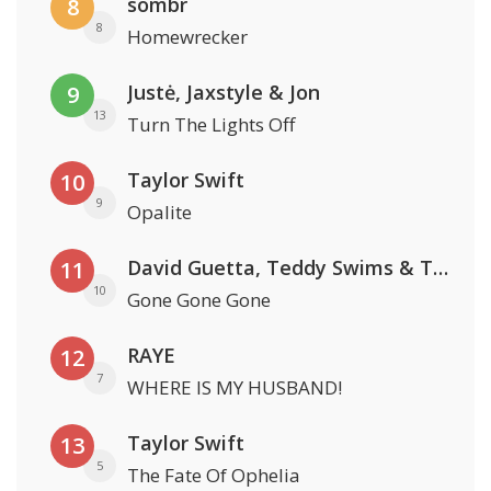
sombr
8
8
Homewrecker
Justė, Jaxstyle & Jon
9
13
Turn The Lights Off
Taylor Swift
10
9
Opalite
David Guetta, Teddy Swims & Tones And I
11
10
Gone Gone Gone
RAYE
12
7
WHERE IS MY HUSBAND!
Taylor Swift
13
5
The Fate Of Ophelia