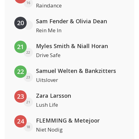
16
Raindance
Sam Fender & Olivia Dean
20
Rein Me In
Myles Smith & Niall Horan
21
22
Drive Safe
Samuel Welten & Bankzitters
22
23
Uitslover
Zara Larsson
23
21
Lush Life
FLEMMING & Metejoor
24
18
Niet Nodig