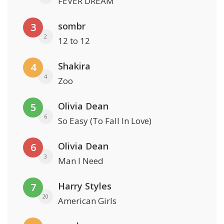
FEVER DREAM
sombr
3
2
12 to 12
Shakira
4
4
Zoo
Olivia Dean
5
6
So Easy (To Fall In Love)
Olivia Dean
6
3
Man I Need
Harry Styles
7
20
American Girls