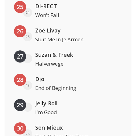
DI-RECT
25
24
Won't Fall
Zoë Livay
26
25
Sluit Me In Je Armen
Suzan & Freek
27
Halverwege
Djo
28
19
End of Beginning
Jelly Roll
29
I'm Good
Son Mieux
30
26