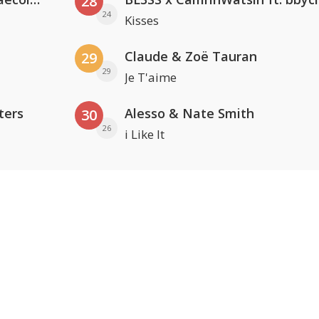
28
24
Kisses
Claude & Zoë Tauran
29
29
Je T'aime
ters
Alesso & Nate Smith
30
26
i Like It