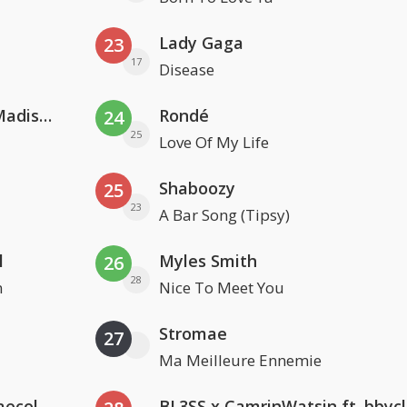
Lady Gaga
23
17
Disease
David Guetta & Alesso feat. Madison Love
Rondé
24
25
Love Of My Life
Shaboozy
25
23
A Bar Song (Tipsy)
l
Myles Smith
26
28
n
Nice To Meet You
Stromae
27
Ma Meilleure Ennemie
Hugel x Topic x Arash feat. Daecolm
BL3SS x CamrinWatsin ft. bbyc