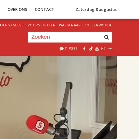
S
OVER ONS
CONTACT
Zaterdag 8 augustus
OEGSTGEEST
·
VOORSCHOTEN
·
WASSENAAR
·
ZOETERWOUDE
TIPS?!
·
Je luistert nu naar
uur 1 van 2
«
Vorig uur
Volgend uur
»
18.00