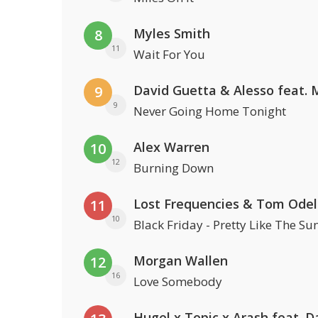
Myles Smith
8
11
Wait For You
9
9
Never Going Home Tonight
Alex Warren
10
12
Burning Down
Lost Frequencies & Tom Odel
11
10
Black Friday - Pretty Like The Su
Morgan Wallen
12
16
Love Somebody