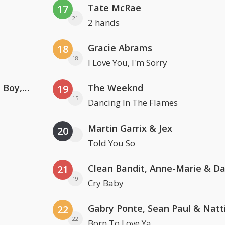
Tate McRae
17
21
2 hands
Gracie Abrams
18
18
I Love You, I'm Sorry
Coldplay ft. Little Simz, Burna Boy, Elyanna & Tini
The Weeknd
19
15
Dancing In The Flames
Martin Garrix & Jex
20
Told You So
21
19
Cry Baby
22
22
Born To Love Ya