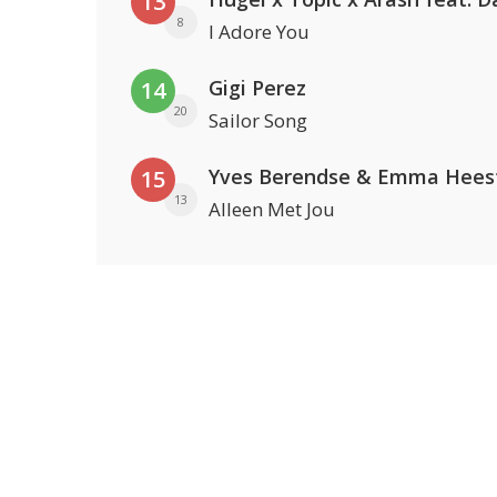
13
8
I Adore You
Gigi Perez
14
20
Sailor Song
Yves Berendse & Emma Hees
15
13
Alleen Met Jou