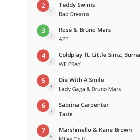
Teddy Swims
2
1
Bad Dreams
Rosé & Bruno Mars
3
7
APT
4
2
WE PRAY
Die With A Smile
5
4
Lady Gaga & Bruno Mars
Sabrina Carpenter
6
3
Taste
Marshmello & Kane Brown
7
6
Miles On It