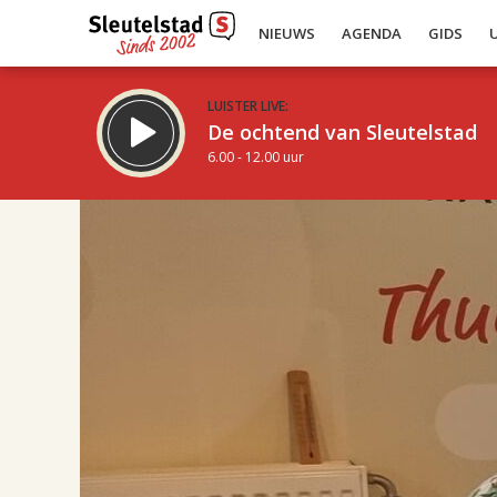
NIEUWS
AGENDA
GIDS
LUISTER LIVE:
De ochtend van Sleutelstad
6.00 - 12.00 uur
17.00
Inklappen