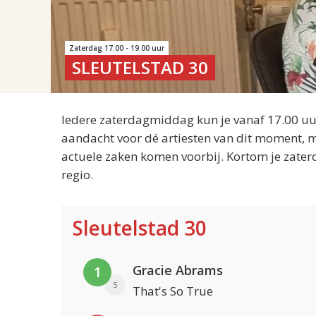
Zaterdag 17.00 - 19.00 uur
SLEUTELSTAD 30
Iedere zaterdagmiddag kun je vanaf 17.00 uur
aandacht voor dé artiesten van dit moment, m
actuele zaken komen voorbij. Kortom je zater
regio.
Sleutelstad 30
Gracie Abrams
1
5
That's So True