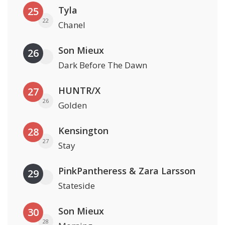
Tyla
25
22
Chanel
Son Mieux
26
Dark Before The Dawn
HUNTR/X
27
26
Golden
Kensington
28
27
Stay
PinkPantheress & Zara Larsson
29
Stateside
Son Mieux
30
28