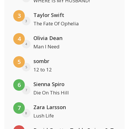
WHERE IS MY HUSBAND!
Taylor Swift
3
3
The Fate Of Ophelia
Olivia Dean
4
4
Man I Need
sombr
5
5
12 to 12
Sienna Spiro
6
7
Die On This Hill
Zara Larsson
7
8
Lush Life