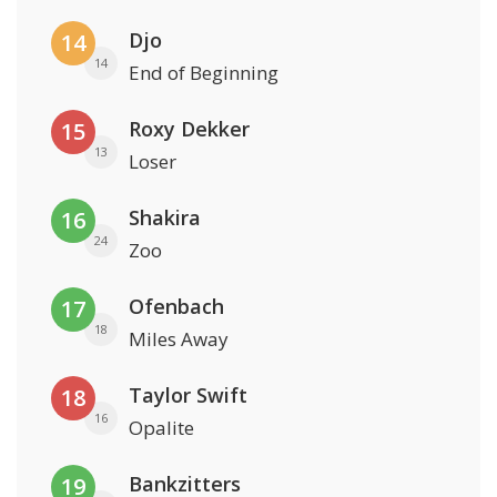
Djo
14
14
End of Beginning
Roxy Dekker
15
13
Loser
Shakira
16
24
Zoo
Ofenbach
17
18
Miles Away
Taylor Swift
18
16
Opalite
Bankzitters
19