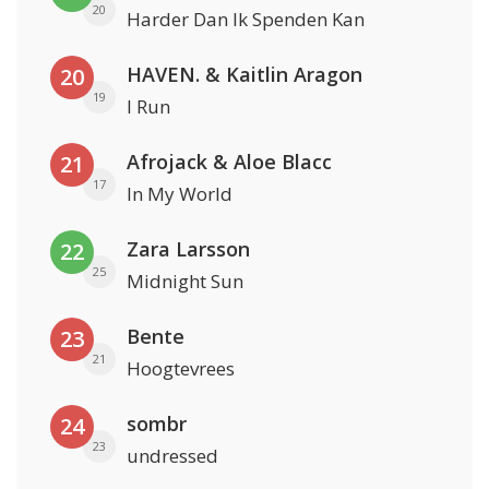
20
Harder Dan Ik Spenden Kan
HAVEN. & Kaitlin Aragon
20
19
I Run
Afrojack & Aloe Blacc
21
17
In My World
Zara Larsson
22
25
Midnight Sun
Bente
23
21
Hoogtevrees
sombr
24
23
undressed