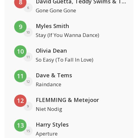
David Guetta, Teddy Swims & Tones And I
8
6
Gone Gone Gone
Myles Smith
9
10
Stay (If You Wanna Dance)
Olivia Dean
10
11
So Easy (To Fall In Love)
Dave & Tems
11
12
Raindance
FLEMMING & Metejoor
12
9
Niet Nodig
Harry Styles
13
15
Aperture