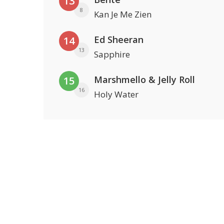
13
8
Kan Je Me Zien
Ed Sheeran
14
13
Sapphire
Marshmello & Jelly Roll
15
16
Holy Water