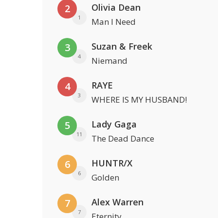
Olivia Dean
2
1
Man I Need
Suzan & Freek
3
4
Niemand
RAYE
4
3
WHERE IS MY HUSBAND!
Lady Gaga
5
11
The Dead Dance
HUNTR/X
6
6
Golden
Alex Warren
7
7
Eternity