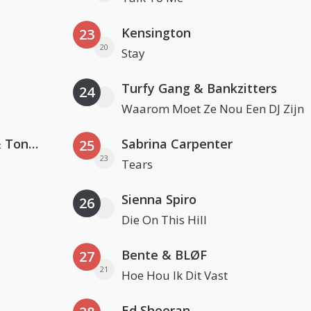
Kensington
23
20
Stay
Turfy Gang & Bankzitters
24
Waarom Moet Ze Nou Een DJ Zijn
David Guetta, Teddy Swims & Tones And I
Sabrina Carpenter
25
23
Tears
Sienna Spiro
26
Die On This Hill
Bente & BLØF
27
21
Hoe Hou Ik Dit Vast
Ed Sheeran