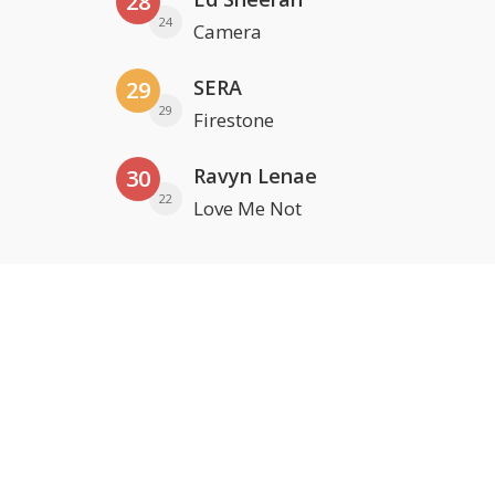
28
24
Camera
SERA
29
29
Firestone
Ravyn Lenae
30
22
Love Me Not