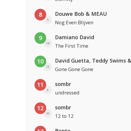
Douwe Bob & MEAU
8
5
Nog Even Blijven
Damiano David
9
14
The First Time
10
12
Gone Gone Gone
sombr
11
9
undressed
sombr
12
10
12 to 12
Bente