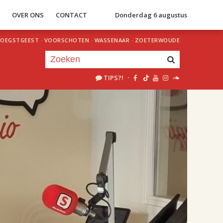
S
OVER ONS
CONTACT
Donderdag 6 augustus
OEGSTGEEST
·
VOORSCHOTEN
·
WASSENAAR
·
ZOETERWOUDE
TIPS?!
·
Je luistert nu naar
uur 1 van 2
«
Vorig uur
Volgend uur
»
18.00