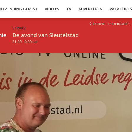
UITZENDING GEMIST
VIDEO’S
TV
ADVERTEREN
VACATURE
LEIDEN
·
LEIDERDORP
·
STRAKS:
hie
De avond van Sleutelstad
21.00 - 0.00 uur