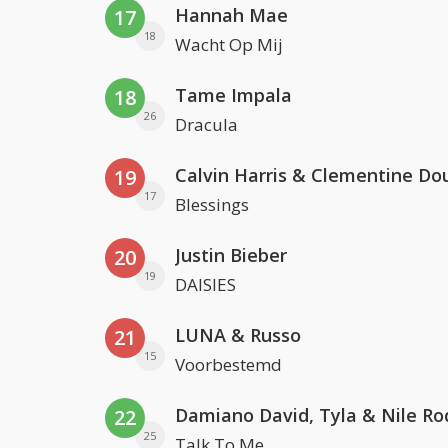
Hannah Mae
17
18
Wacht Op Mij
Tame Impala
18
26
Dracula
Calvin Harris & Clementine Do
19
17
Blessings
Justin Bieber
20
19
DAISIES
LUNA & Russo
21
15
Voorbestemd
Damiano David, Tyla & Nile Ro
22
25
Talk To Me