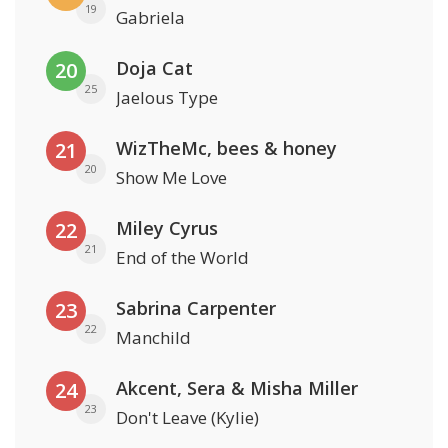
19
Gabriela
Doja Cat
20
25
Jaelous Type
WizTheMc, bees & honey
21
20
Show Me Love
Miley Cyrus
22
21
End of the World
Sabrina Carpenter
23
22
Manchild
Akcent, Sera & Misha Miller
24
23
Don't Leave (Kylie)