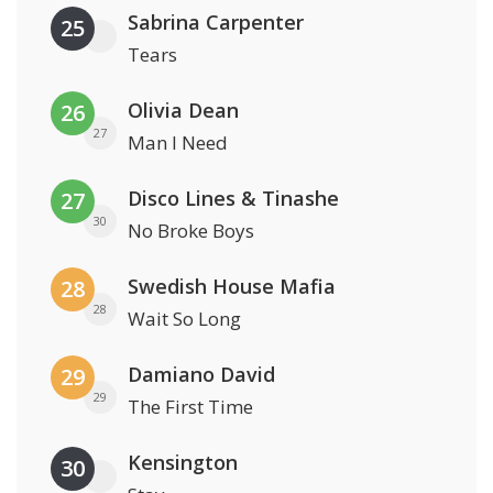
Sabrina Carpenter
25
Tears
Olivia Dean
26
27
Man I Need
Disco Lines & Tinashe
27
30
No Broke Boys
Swedish House Mafia
28
28
Wait So Long
Damiano David
29
29
The First Time
Kensington
30