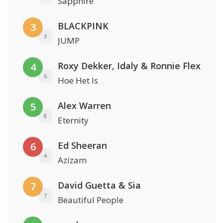
Sapphire
BLACKPINK
3
3
JUMP
Roxy Dekker, Idaly & Ronnie Flex
4
6
Hoe Het Is
Alex Warren
5
8
Eternity
Ed Sheeran
6
4
Azizam
David Guetta & Sia
7
7
Beautiful People