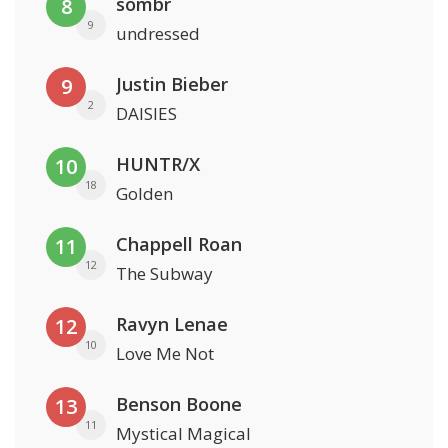
sombr
8
9
undressed
Justin Bieber
9
2
DAISIES
HUNTR/X
10
18
Golden
Chappell Roan
11
12
The Subway
Ravyn Lenae
12
10
Love Me Not
Benson Boone
13
11
Mystical Magical