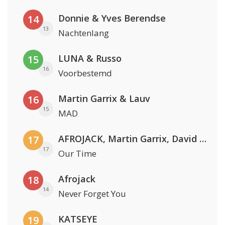
Donnie & Yves Berendse
14
13
Nachtenlang
LUNA & Russo
15
16
Voorbestemd
Martin Garrix & Lauv
16
15
MAD
AFROJACK, Martin Garrix, David Guetta & Amél
17
17
Our Time
Afrojack
18
14
Never Forget You
KATSEYE
19