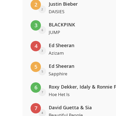
Justin Bieber
2
2
DAISIES
BLACKPINK
3
6
JUMP
Ed Sheeran
4
3
Azizam
Ed Sheeran
5
5
Sapphire
Roxy Dekker, Idaly & Ronnie 
6
7
Hoe Het Is
David Guetta & Sia
7
4
Beautiful People