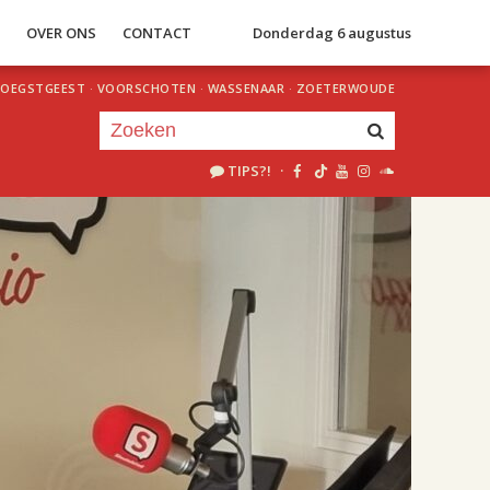
S
OVER ONS
CONTACT
Donderdag 6 augustus
OEGSTGEEST
·
VOORSCHOTEN
·
WASSENAAR
·
ZOETERWOUDE
TIPS?!
·
Je luistert nu naar
uur 1 van 2
«
Vorig uur
Volgend uur
»
18.00