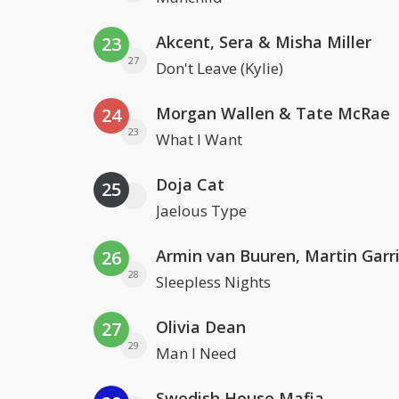
Akcent, Sera & Misha Miller
23
27
Don't Leave (Kylie)
Morgan Wallen & Tate McRae
24
23
What I Want
Doja Cat
25
Jaelous Type
26
28
Sleepless Nights
Olivia Dean
27
29
Man I Need
Swedish House Mafia