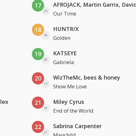
17
25
Our Time
HUNTR/X
18
18
Golden
KATSEYE
19
20
Gabriela
WizTheMc, bees & honey
20
17
Show Me Love
Flex
Miley Cyrus
21
19
End of the World
Sabrina Carpenter
22
21
Manchild