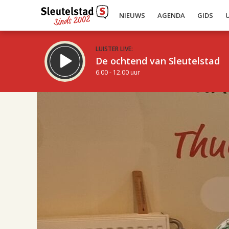
NIEUWS
AGENDA
GIDS
LUISTER LIVE:
De ochtend van Sleutelstad
6.00 - 12.00 uur
17.00
Inklappen