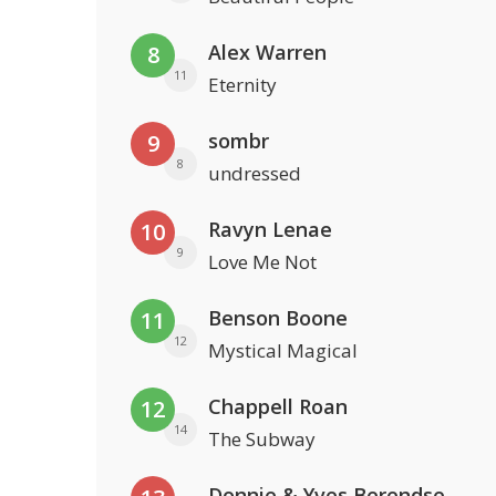
Alex Warren
8
11
Eternity
sombr
9
8
undressed
Ravyn Lenae
10
9
Love Me Not
Benson Boone
11
12
Mystical Magical
Chappell Roan
12
14
The Subway
Donnie & Yves Berendse