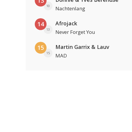
13
10
Nachtenlang
Afrojack
14
13
Never Forget You
Martin Garrix & Lauv
15
15
MAD