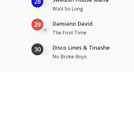
28
Wait So Long
Damiano David
29
26
The First Time
Disco Lines & Tinashe
30
No Broke Boys