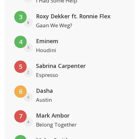
I Had Some Help
Roxy Dekker ft. Ronnie Flex
3
8
Gaan We Weg?
Eminem
4
5
Houdini
Sabrina Carpenter
5
2
Espresso
Dasha
6
6
Austin
Mark Ambor
7
4
Belong Together