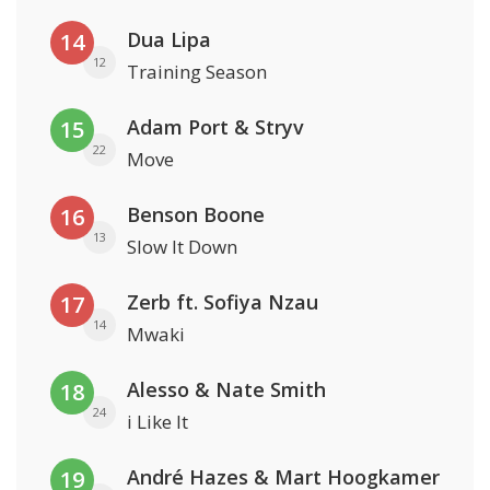
Dua Lipa
14
12
Training Season
Adam Port & Stryv
15
22
Move
Benson Boone
16
13
Slow It Down
Zerb ft. Sofiya Nzau
17
14
Mwaki
Alesso & Nate Smith
18
24
i Like It
André Hazes & Mart Hoogkamer
19