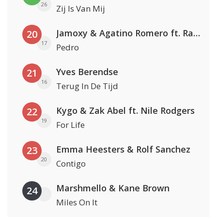
26
Zij Is Van Mij
Jamoxy & Agatino Romero ft. Raffaella Carrà
20
17
Pedro
Yves Berendse
21
16
Terug In De Tijd
Kygo & Zak Abel ft. Nile Rodgers
22
19
For Life
Emma Heesters & Rolf Sanchez
23
20
Contigo
Marshmello & Kane Brown
24
Miles On It