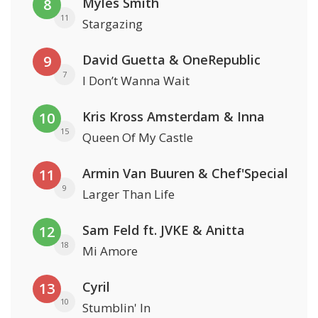
Myles Smith
8
11
Stargazing
David Guetta & OneRepublic
9
7
I Don’t Wanna Wait
Kris Kross Amsterdam & Inna
10
15
Queen Of My Castle
Armin Van Buuren & Chef'Special
11
9
Larger Than Life
Sam Feld ft. JVKE & Anitta
12
18
Mi Amore
Cyril
13
10
Stumblin' In