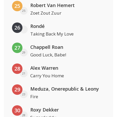
Robert Van Hemert
25
25
Zoet Zout Zuur
Rondé
26
Taking Back My Love
Chappell Roan
27
29
Good Luck, Babe!
Alex Warren
28
21
Carry You Home
Meduza, Onerepublic & Leony
29
23
Fire
Roxy Dekker
30
28