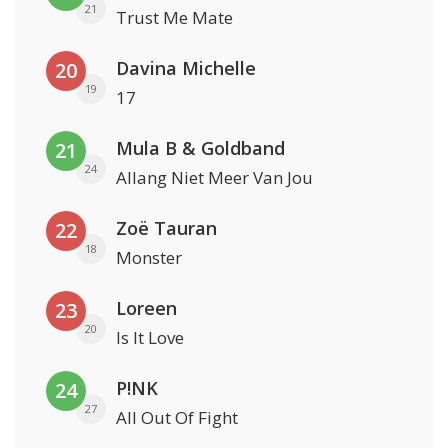
21
Trust Me Mate
Davina Michelle
20
19
17
Mula B & Goldband
21
24
Allang Niet Meer Van Jou
Zoë Tauran
22
18
Monster
Loreen
23
20
Is It Love
P!NK
24
27
All Out Of Fight