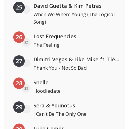
David Guetta & Kim Petras
25
When We Where Young (The Logical
Song)
Lost Frequencies
26
22
The Feeling
Dimitri Vegas & Like Mike ft. Tiësto, W&W & Dido
27
Thank You - Not So Bad
Snelle
28
25
Hoodiedate
Sera & Younotus
29
I Can't Be The Only One
Luke Combs