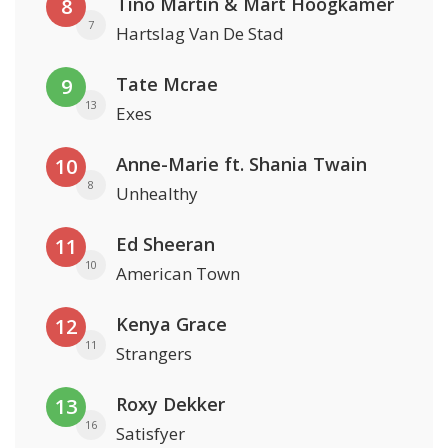
Tino Martin & Mart Hoogkamer
8
7
Hartslag Van De Stad
Tate Mcrae
9
13
Exes
Anne-Marie ft. Shania Twain
10
8
Unhealthy
Ed Sheeran
11
10
American Town
Kenya Grace
12
11
Strangers
Roxy Dekker
13
16
Satisfyer