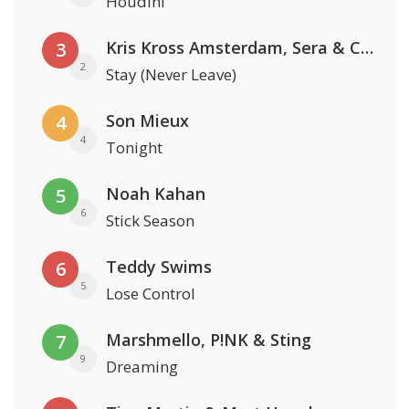
Houdini
Kris Kross Amsterdam, Sera & Conor Maynard
3
2
Stay (Never Leave)
Son Mieux
4
4
Tonight
Noah Kahan
5
6
Stick Season
Teddy Swims
6
5
Lose Control
Marshmello, P!NK & Sting
7
9
Dreaming