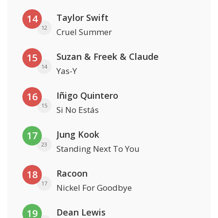
Taylor Swift
14
12
Cruel Summer
Suzan & Freek & Claude
15
14
Yas-Y
Iñigo Quintero
16
15
Si No Estás
Jung Kook
17
23
Standing Next To You
Racoon
18
17
Nickel For Goodbye
Dean Lewis
19