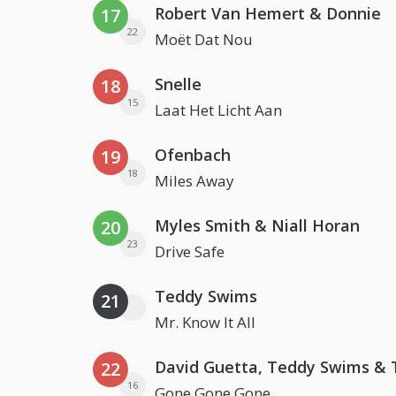
Robert Van Hemert & Donnie
17
22
Moët Dat Nou
Snelle
18
15
Laat Het Licht Aan
Ofenbach
19
18
Miles Away
Myles Smith & Niall Horan
20
23
Drive Safe
Teddy Swims
21
Mr. Know It All
22
16
Gone Gone Gone