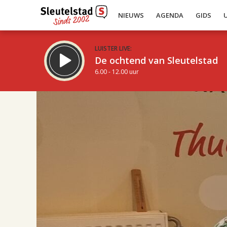
NIEUWS
AGENDA
GIDS
LUISTER LIVE:
De ochtend van Sleutelstad
6.00 - 12.00 uur
17.00
Inklappen