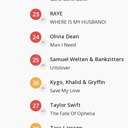
RAYE
23
21
WHERE IS MY HUSBAND!
Olivia Dean
24
19
Man I Need
Samuel Welten & Bankzitters
25
24
Uitslover
Kygo, Khalid & Gryffin
26
26
Save My Love
Taylor Swift
27
25
The Fate Of Ophelia
Zara Larsson