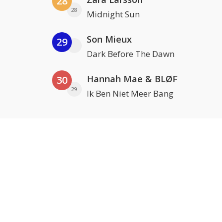
28
28
Midnight Sun
Son Mieux
29
Dark Before The Dawn
Hannah Mae & BLØF
30
29
Ik Ben Niet Meer Bang