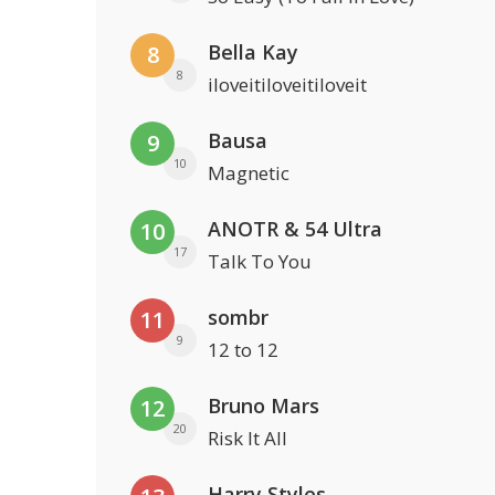
Bella Kay
8
8
iloveitiloveitiloveit
Bausa
9
10
Magnetic
ANOTR & 54 Ultra
10
17
Talk To You
sombr
11
9
12 to 12
Bruno Mars
12
20
Risk It All
Harry Styles