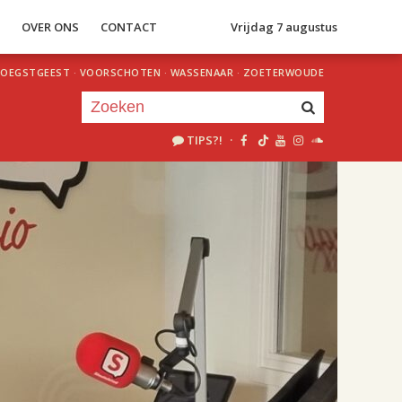
S
OVER ONS
CONTACT
Vrijdag 7 augustus
OEGSTGEEST
·
VOORSCHOTEN
·
WASSENAAR
·
ZOETERWOUDE
TIPS?!
·
Je luistert nu naar
uur 1 van 2
«
Vorig uur
Volgend uur
»
18.00