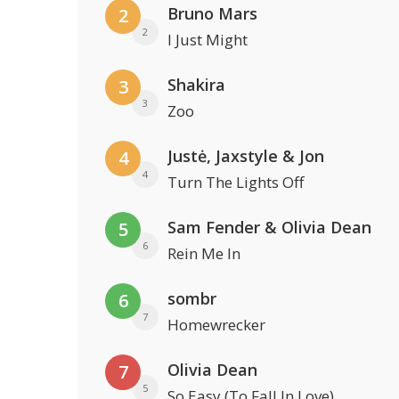
Bruno Mars
2
2
I Just Might
Shakira
3
3
Zoo
Justė, Jaxstyle & Jon
4
4
Turn The Lights Off
Sam Fender & Olivia Dean
5
6
Rein Me In
sombr
6
7
Homewrecker
Olivia Dean
7
5
So Easy (To Fall In Love)