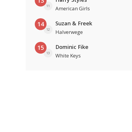
13
11
American Girls
Suzan & Freek
14
12
Halverwege
Dominic Fike
15
13
White Keys