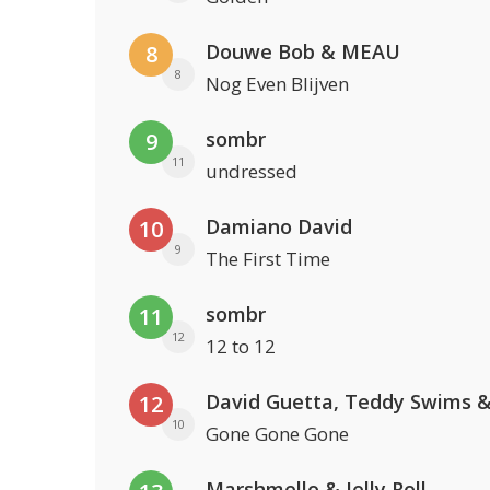
Douwe Bob & MEAU
8
8
Nog Even Blijven
sombr
9
11
undressed
Damiano David
10
9
The First Time
sombr
11
12
12 to 12
12
10
Gone Gone Gone
Marshmello & Jelly Roll