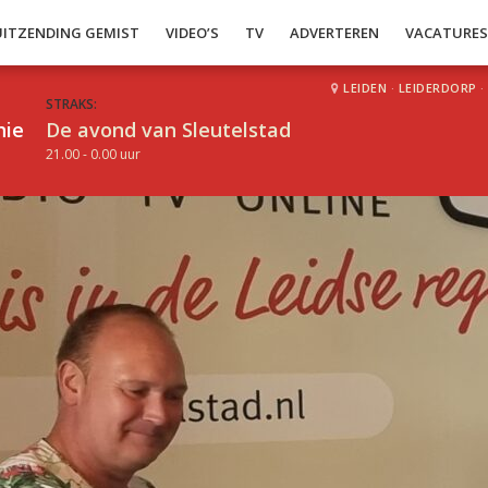
UITZENDING GEMIST
VIDEO’S
TV
ADVERTEREN
VACATURE
LEIDEN
·
LEIDERDORP
·
STRAKS:
hie
De avond van Sleutelstad
21.00 - 0.00 uur