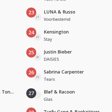
LUNA & Russo
23
21
Voorbestemd
Kensington
24
23
Stay
Justin Bieber
25
20
DAISIES
Sabrina Carpenter
26
25
Tears
David Guetta, Teddy Swims & Tones And I
Bløf & Racoon
27
Glas
Turfy Gang & Bankzitters