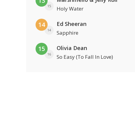
13
15
Holy Water
Ed Sheeran
14
14
Sapphire
Olivia Dean
15
16
So Easy (To Fall In Love)