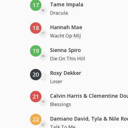
Tame Impala
17
18
Dracula
Hannah Mae
18
17
Wacht Op Mij
Sienna Spiro
19
26
Die On This Hill
Roxy Dekker
20
Loser
Calvin Harris & Clementine Do
21
19
Blessings
Damiano David, Tyla & Nile Ro
22
22
Talk To Me