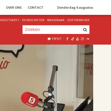
S
OVER ONS
CONTACT
Donderdag 6 augustus
OEGSTGEEST
·
VOORSCHOTEN
·
WASSENAAR
·
ZOETERWOUDE
TIPS?!
·
Je luistert nu naar
uur 1 van 2
«
Vorig uur
Volgend uur
»
18.00