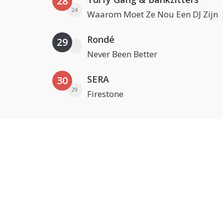
28
24
Waarom Moet Ze Nou Een DJ Zijn
Rondé
29
Never Been Better
SERA
30
29
Firestone