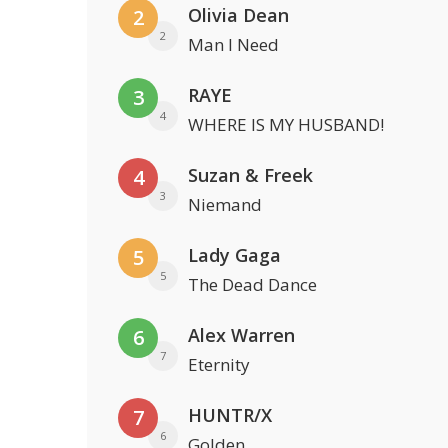
Olivia Dean
2
2
Man I Need
RAYE
3
4
WHERE IS MY HUSBAND!
Suzan & Freek
4
3
Niemand
Lady Gaga
5
5
The Dead Dance
Alex Warren
6
7
Eternity
HUNTR/X
7
6
Golden