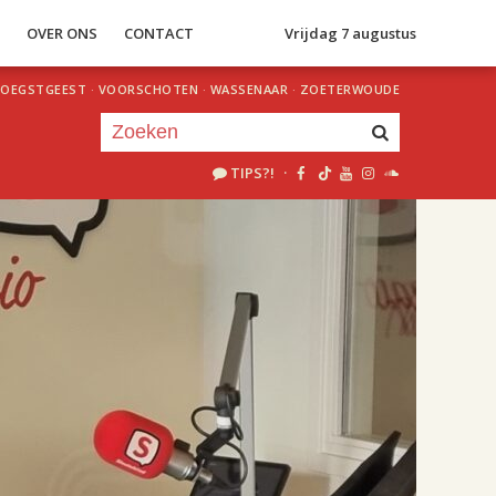
S
OVER ONS
CONTACT
Vrijdag 7 augustus
OEGSTGEEST
·
VOORSCHOTEN
·
WASSENAAR
·
ZOETERWOUDE
TIPS?!
·
Je luistert nu naar
uur 1 van 2
«
Vorig uur
Volgend uur
»
18.00