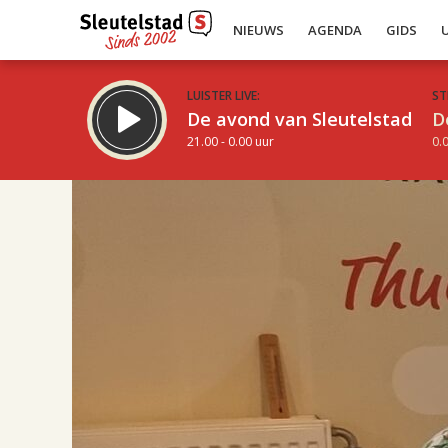
NIEUWS
AGENDA
GIDS
LUISTER LIVE:
ST
De avond van Sleutelstad
D
21.00 - 0.00 uur
0.0
17.00
Inklappen