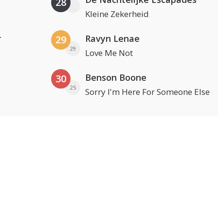
28
Kleine Zekerheid
r
Ravyn Lenae
29
29
Love Me Not
Benson Boone
30
25
Sorry I'm Here For Someone Else