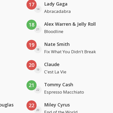
Lady Gaga
17
14
Abracadabra
Alex Warren & Jelly Roll
18
21
Bloodline
Nate Smith
19
18
Fix What You Didn't Break
Claude
20
19
C'est La Vie
Tommy Cash
21
22
Espresso Macchiato
ouglas
Miley Cyrus
22
20
End of the World