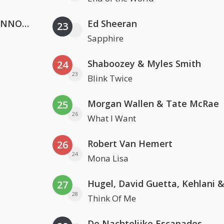
Lustrum U.V.S.V/N.V.V.S.U. & ANNO ONS & Jopke van Dobbenburgh & Roeland Beelen
Ed Sheeran
23
Sapphire
Shaboozey & Myles Smith
24
23
Blink Twice
Morgan Wallen & Tate McRae
25
26
What I Want
Robert Van Hemert
26
24
Mona Lisa
27
28
Think Of Me
De Nachtelijke Escapades