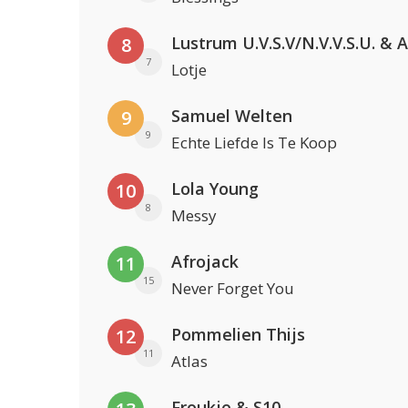
8
7
Lotje
Samuel Welten
9
9
Echte Liefde Is Te Koop
Lola Young
10
8
Messy
Afrojack
11
15
Never Forget You
Pommelien Thijs
12
11
Atlas
Froukje & S10