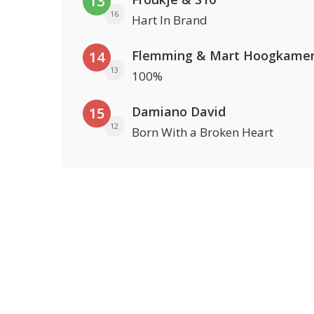
13
16
Hart In Brand
Flemming & Mart Hoogkame
14
13
100%
Damiano David
15
12
Born With a Broken Heart