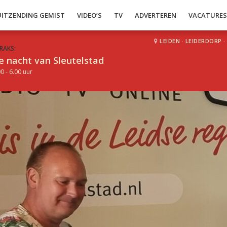
UITZENDING GEMIST
VIDEO’S
TV
ADVERTEREN
VACATURE
LEIDEN
·
LEIDERDORP
·
RAKS:
e nacht van Sleutelstad
0 - 6.00 uur