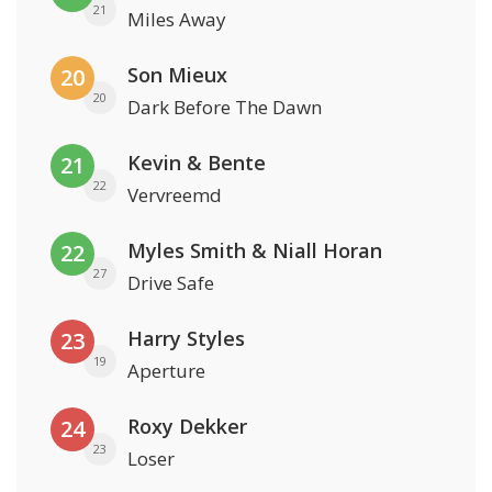
21
Miles Away
Son Mieux
20
20
Dark Before The Dawn
Kevin & Bente
21
22
Vervreemd
Myles Smith & Niall Horan
22
27
Drive Safe
Harry Styles
23
19
Aperture
Roxy Dekker
24
23
Loser