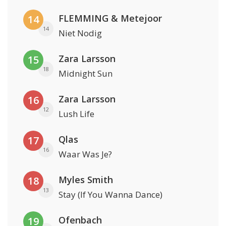
FLEMMING & Metejoor
14
14
Niet Nodig
Zara Larsson
15
18
Midnight Sun
Zara Larsson
16
12
Lush Life
Qlas
17
16
Waar Was Je?
Myles Smith
18
13
Stay (If You Wanna Dance)
Ofenbach
19