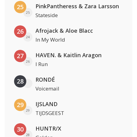
PinkPantheress & Zara Larsson
25
25
Stateside
Afrojack & Aloe Blacc
26
24
In My World
HAVEN. & Kaitlin Aragon
27
26
I Run
RONDÉ
28
Voicemail
IJSLAND
29
29
TIJDSGEEST
HUNTR/X
30
28