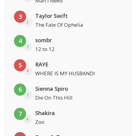
Man I Need
Taylor Swift
3
2
The Fate Of Ophelia
sombr
4
5
12 to 12
RAYE
5
4
WHERE IS MY HUSBAND!
Sienna Spiro
6
7
Die On This Hill
Shakira
7
8
Zoo