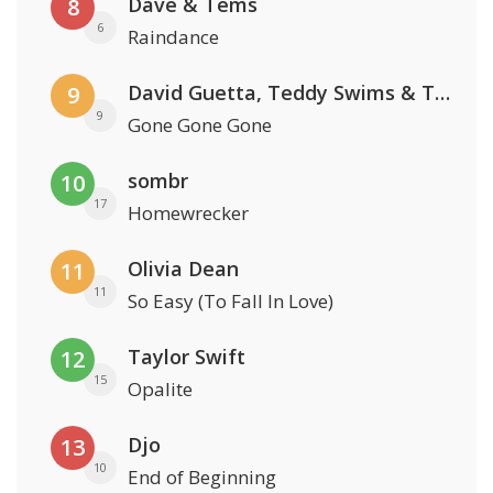
Dave & Tems
8
6
Raindance
David Guetta, Teddy Swims & Tones And I
9
9
Gone Gone Gone
sombr
10
17
Homewrecker
Olivia Dean
11
11
So Easy (To Fall In Love)
Taylor Swift
12
15
Opalite
Djo
13
10
End of Beginning