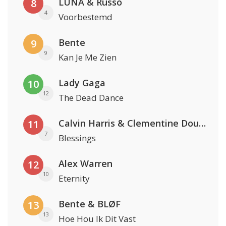
LUNA & Russo
8
4
Voorbestemd
Bente
9
9
Kan Je Me Zien
Lady Gaga
10
12
The Dead Dance
Calvin Harris & Clementine Douglas
11
7
Blessings
Alex Warren
12
10
Eternity
Bente & BLØF
13
13
Hoe Hou Ik Dit Vast