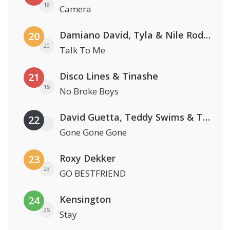
18
Camera
Damiano David, Tyla & Nile Rodgers
20
20
Talk To Me
Disco Lines & Tinashe
21
15
No Broke Boys
David Guetta, Teddy Swims & Tones And I
22
Gone Gone Gone
Roxy Dekker
23
23
GO BESTFRIEND
Kensington
24
25
Stay