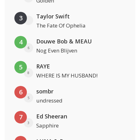
Golden
Taylor Swift
3
The Fate Of Ophelia
Douwe Bob & MEAU
4
6
Nog Even Blijven
RAYE
5
8
WHERE IS MY HUSBAND!
sombr
6
5
undressed
Ed Sheeran
7
3
Sapphire