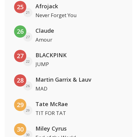
Afrojack
25
21
Never Forget You
Claude
26
27
Amour
BLACKPINK
27
22
JUMP
Martin Garrix & Lauv
28
26
MAD
Tate McRae
29
29
TIT FOR TAT
Miley Cyrus
30
30