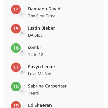
Damiano David
14
11
The First Time
Justin Bieber
15
14
DAISIES
sombr
16
17
12 to 12
Ravyn Lenae
17
16
Love Me Not
Sabrina Carpenter
18
19
Tears
Ed Sheeran
19