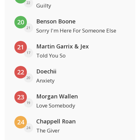
22
Guilty
Benson Boone
20
21
Sorry I'm Here For Someone Else
Martin Garrix & Jex
21
17
Told You So
Doechii
22
20
Anxiety
Morgan Wallen
23
19
Love Somebody
Chappell Roan
24
24
The Giver