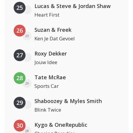
Lucas & Steve & Jordan Shaw
25
Heart First
Suzan & Freek
26
23
Ken Je Dat Gevoel
Roxy Dekker
27
Jouw Idee
Tate McRae
28
29
Sports Car
Shaboozey & Myles Smith
29
Blink Twice
Kygo & OneRepublic
30
28