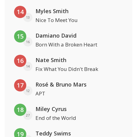
Myles Smith
14
13
Nice To Meet You
Damiano David
15
16
Born With a Broken Heart
Nate Smith
16
14
Fix What You Didn't Break
Rosé & Bruno Mars
17
12
APT
Miley Cyrus
18
27
End of the World
Teddy Swims
19