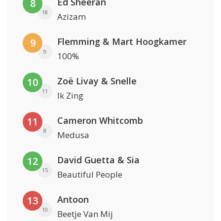
Ed Sheeran
8
18
Azizam
Flemming & Mart Hoogkamer
9
9
100%
Zoë Livay & Snelle
10
11
Ik Zing
Cameron Whitcomb
11
8
Medusa
David Guetta & Sia
12
15
Beautiful People
Antoon
13
10
Beetje Van Mij