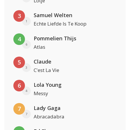
Lotje
Samuel Welten
3
1
Echte Liefde Is Te Koop
Pommelien Thijs
4
6
Atlas
Claude
5
3
C'est La Vie
Lola Young
6
4
Messy
Lady Gaga
7
7
Abracadabra