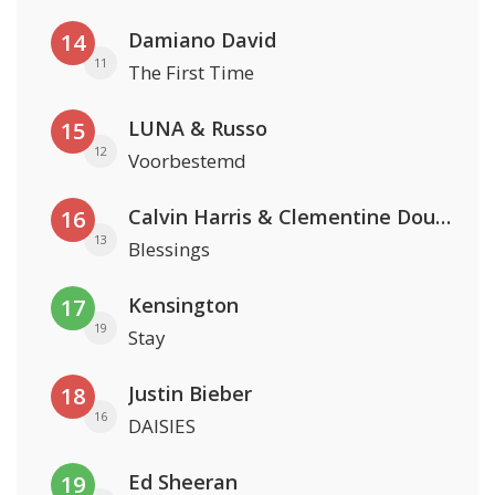
Damiano David
14
11
The First Time
LUNA & Russo
15
12
Voorbestemd
Calvin Harris & Clementine Douglas
16
13
Blessings
Kensington
17
19
Stay
Justin Bieber
18
16
DAISIES
Ed Sheeran
19