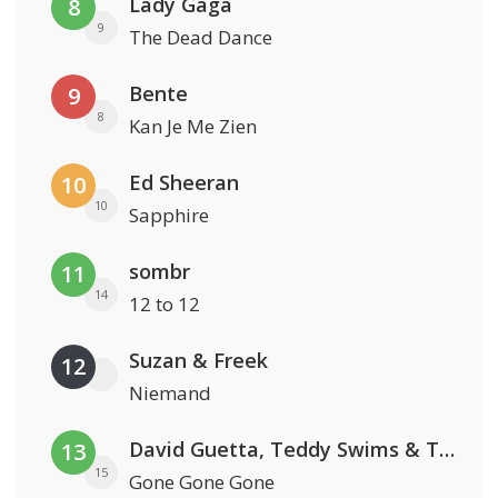
Lady Gaga
8
9
The Dead Dance
Bente
9
8
Kan Je Me Zien
Ed Sheeran
10
10
Sapphire
sombr
11
14
12 to 12
Suzan & Freek
12
Niemand
David Guetta, Teddy Swims & Tones And I
13
15
Gone Gone Gone