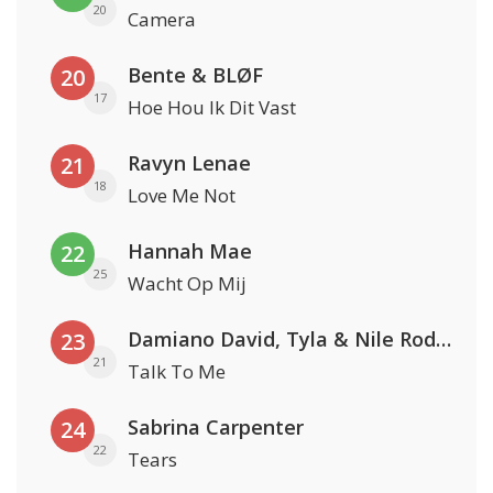
20
Camera
Bente & BLØF
20
17
Hoe Hou Ik Dit Vast
Ravyn Lenae
21
18
Love Me Not
Hannah Mae
22
25
Wacht Op Mij
Damiano David, Tyla & Nile Rodgers
23
21
Talk To Me
Sabrina Carpenter
24
22
Tears