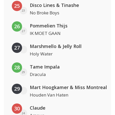
Disco Lines & Tinashe
25
23
No Broke Boys
Pommelien Thijs
26
27
IK MOET GAAN
Marshmello & Jelly Roll
27
Holy Water
Tame Impala
28
29
Dracula
Mart Hoogkamer & Miss Montreal
29
Houden Van Haten
Claude
30
24