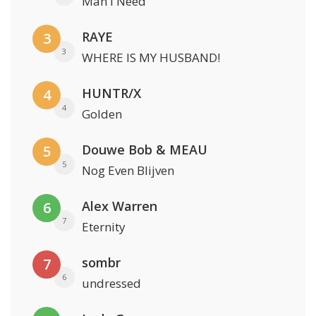
Man I Need
RAYE
3
3
WHERE IS MY HUSBAND!
HUNTR/X
4
4
Golden
Douwe Bob & MEAU
5
5
Nog Even Blijven
Alex Warren
6
7
Eternity
sombr
7
6
undressed